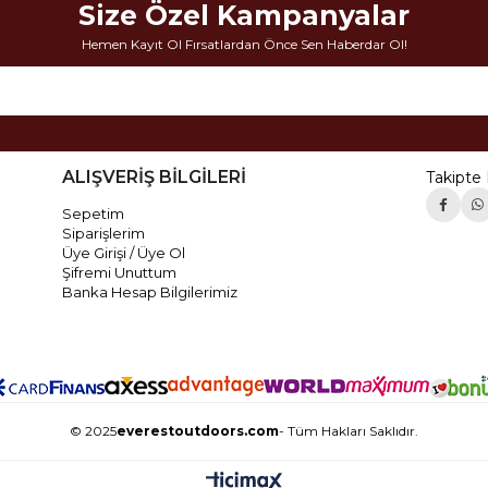
Size Özel Kampanyalar
Hemen Kayıt Ol Fırsatlardan Önce Sen Haberdar Ol!
ALIŞVERİŞ BİLGİLERİ
Takipte 
Sepetim
Siparişlerim
Üye Girişi / Üye Ol
Şifremi Unuttum
Banka Hesap Bilgilerimiz
© 2025
everestoutdoors.com
- Tüm Hakları Saklıdır.