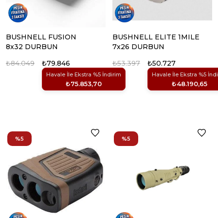
BUSHNELL FUSION
BUSHNELL ELITE 1MILE
8x32 DURBUN
7x26 DURBUN
₺84.049
₺79.846
₺53.397
₺50.727
Havale İle Ekstra %5 İndirim
Havale İle Ekstra %5 İnd
₺75.853,70
₺48.190,65
%5
%5