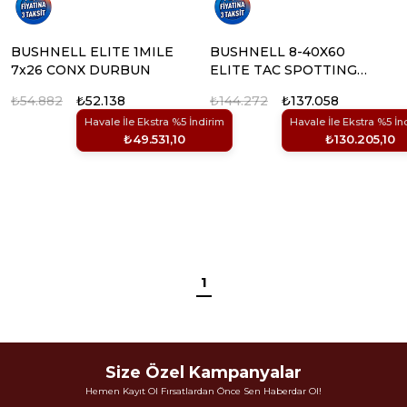
BUSHNELL ELITE 1MILE
BUSHNELL 8-40X60
7x26 CONX DURBUN
ELITE TAC SPOTTING
SCOPE DURBUN
₺54.882
₺52.138
₺144.272
₺137.058
Havale İle Ekstra %5 İndirim
Havale İle Ekstra %5 İn
₺49.531,10
₺130.205,10
1
Size Özel Kampanyalar
Hemen Kayıt Ol Fırsatlardan Önce Sen Haberdar Ol!