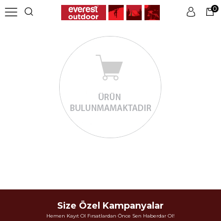
0
Üye Girişi
Üye Ol
Size Özel Kampanyalar
Hemen Kayıt Ol Fırsatlardan Önce Sen Haberdar Ol!