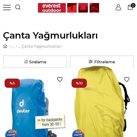
0
Üye Girişi
Üye Ol
Çanta Yağmurlukları
Çanta Yağmurlukları
Sıralama
Filtreleme
%5
%10