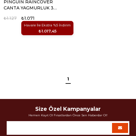
PINGUIN RAINCOVER
CANTA YAGMURLUK 35-
55 LT (YESIL)
₺1.127
₺1.071
Havale İle Ekstra %5 İndirim
₺1.017,45
1
Size Özel Kampanyalar
Hemen Kayıt Ol Fırsatlardan Önce Sen Haberdar Ol!