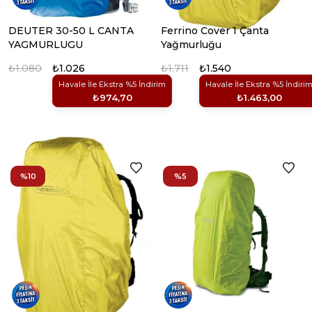
DEUTER 30-50 L CANTA
Ferrino Cover 1 Çanta
YAGMURLUGU
Yağmurluğu
₺1.080
₺1.026
₺1.711
₺1.540
Havale İle Ekstra %5 İndirim
Havale İle Ekstra %5 İndiri
₺974,70
₺1.463,00
%10
%5