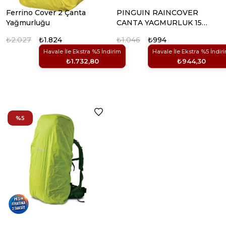
Ferrino Cover 2 Çanta
PINGUIN RAINCOVER
Yağmurluğu
CANTA YAGMURLUK 15-
35 LT (YESIL)
₺2.027
₺1.824
₺1.046
₺994
Havale İle Ekstra %5 İndirim
Havale İle Ekstra %5 İndir
₺1.732,80
₺944,30
%5