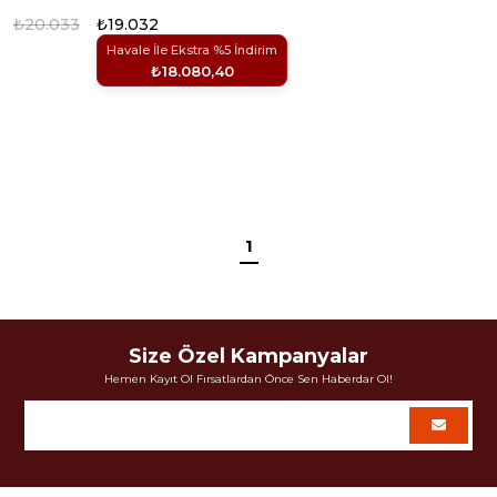
BAR
₺20.033
₺19.032
Havale İle Ekstra %5 İndirim
₺18.080,40
1
Size Özel Kampanyalar
Hemen Kayıt Ol Fırsatlardan Önce Sen Haberdar Ol!