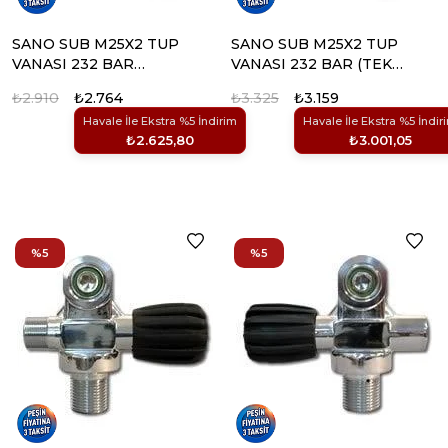
SANO SUB M25X2 TUP
SANO SUB M25X2 TUP
VANASI 232 BAR
VANASI 232 BAR (TEK
(EMNIYET VALFLI)
CIKIS)
₺2.910
₺2.764
₺3.325
₺3.159
Havale İle Ekstra %5 İndirim
Havale İle Ekstra %5 İndir
₺2.625,80
₺3.001,05
%5
%5