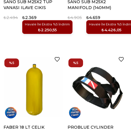
SANO SUB M25X2 TUP
SANO SUB M25X2
VANASI ILAVE CIKIS
MANIFOLD (140MM)
₺2.494
₺2.369
₺4.905
₺4.659
Havale İle Ekstra %5 İndirim
Havale İle Ekstra %5 İndir
₺2.250,55
₺4.426,05
%5
%5
FABER 18 LT CELIK
PROBLUE CYLINDER