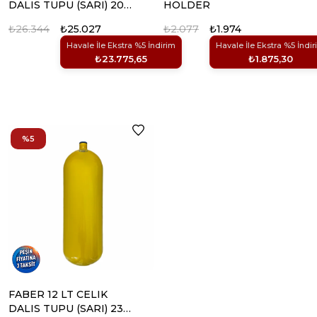
DALIS TUPU (SARI) 200
HOLDER
BAR
₺26.344
₺25.027
₺2.077
₺1.974
Havale İle Ekstra %5 İndirim
Havale İle Ekstra %5 İndir
₺23.775,65
₺1.875,30
%5
FABER 12 LT CELIK
DALIS TUPU (SARI) 232