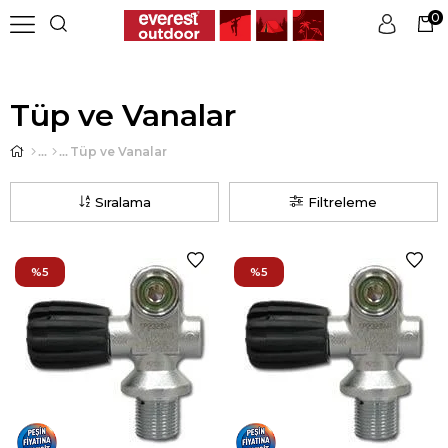
0
Üye Girişi
Üye Ol
Tüp ve Vanalar
Tüp ve Vanalar
Sıralama
Filtreleme
%5
%5