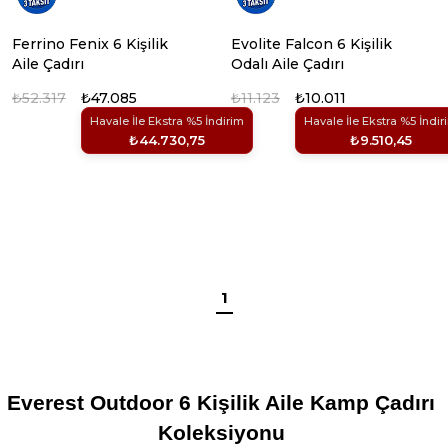
Ferrino Fenix 6 Kişilik
Evolite Falcon 6 Kişilik
Aile Çadırı
Odalı Aile Çadırı
₺52.317
₺47.085
₺11.123
₺10.011
Havale İle Ekstra %5 İndirim
Havale İle Ekstra %5 İndir
₺44.730,75
₺9.510,45
1
Everest Outdoor 6 Kişilik Aile Kamp Çadırı 
Koleksiyonu