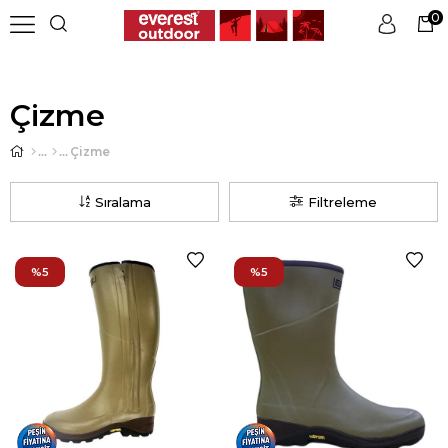
0
Üye Girişi
Üye Ol
Çizme
Çizme
Sıralama
Filtreleme
%5
%5