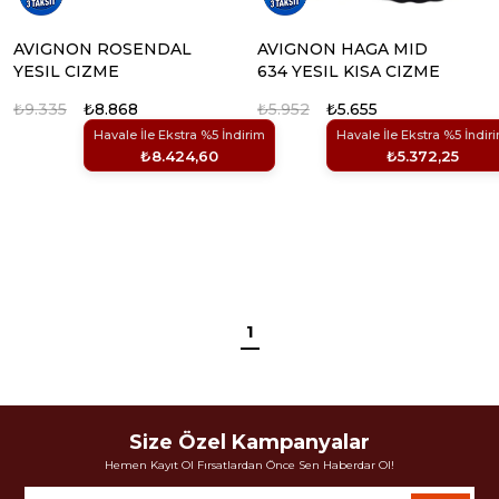
AVIGNON ROSENDAL
AVIGNON HAGA MID
YESIL CIZME
634 YESIL KISA CIZME
₺9.335
₺8.868
₺5.952
₺5.655
Havale İle Ekstra %5 İndirim
Havale İle Ekstra %5 İndir
₺8.424,60
₺5.372,25
1
Size Özel Kampanyalar
Hemen Kayıt Ol Fırsatlardan Önce Sen Haberdar Ol!