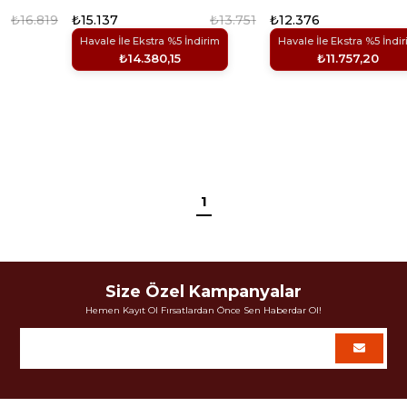
₺16.819
₺15.137
₺13.751
₺12.376
Havale İle Ekstra %5 İndirim
Havale İle Ekstra %5 İndi
₺14.380,15
₺11.757,20
1
Size Özel Kampanyalar
Hemen Kayıt Ol Fırsatlardan Önce Sen Haberdar Ol!