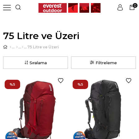
0
Üye Girişi
Üye Ol
75 Litre ve Üzeri
75 Litre ve Üzeri
Sıralama
Filtreleme
%5
%5