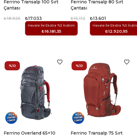
Ferrino Transalp 100 Sırt
Ferrino Transalp 80 Sırt
Çantası
Çantası
₺18.926
₺17.033
₺15.112
₺13.601
Havale İle Ekstra %5 İndirim
Havale İle Ekstra %5 İndir
₺16.181,35
₺12.920,95
%10
%10
Ferrino Overland 65+10
Ferrino Transalp 75 Sırt