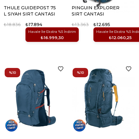
THULE GUIDEPOST 75
PINGUIN EXPLORER
L SIYAH SIRT CANTASI
SIRT CANTASI
₺18.836
₺17.894
₺13.363
₺12.695
Havale İle Ekstra %5 İndirim
Havale İle Ekstra %5 İndi
₺16.999,30
₺12.060,25
%10
%10