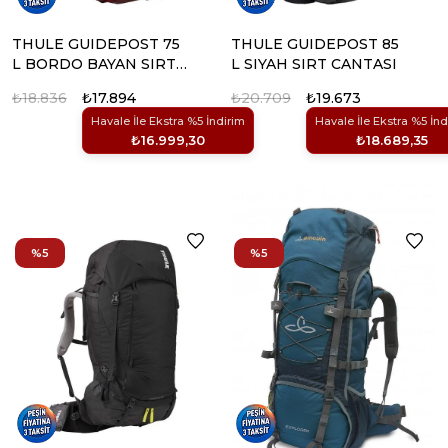
THULE GUIDEPOST 75
THULE GUIDEPOST 85
L BORDO BAYAN SIRT
L SIYAH SIRT CANTASI
CANTASI
₺18.836
₺17.894
₺20.709
₺19.673
Havale İle Ekstra %5 İndirim
Havale İle Ekstra %5 İnd
₺16.999,30
₺18.689,35
%5
%5