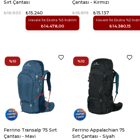
Sırt Çantası
Çantası - Kırmızı
₺16.933
₺15.240
₺16.819
₺15.137
Havale İle Ekstra %5 İndirim
Havale İle Ekstra %5 İndi
₺14.478,00
₺14.380,15
%10
%10
Ferrino Transalp 75 Sırt
Ferrino Appalachian 75
Çantası - Mavi
Sırt Çantası - Siyah