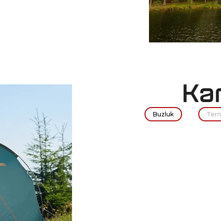
Buzluk
Ter
 ESCAPE I
Transalp
CANTA
 Çantası
₺1.119
₺17.033