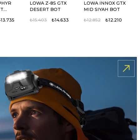
PHYR
LOWA Z-8S GTX
LOWA INNOX GTX
OT
DESERT BOT
MID SIYAH BOT
13.735
₺15.403
₺14.633
₺12.852
₺12.210
%5
%5
%5
%5
NOX PRO
24 2.0
LOWA ZEPHYR
STURM 36 LT
LOWA INNOX GTX
5.11 RUSH MOAB 10
U SİYAH
T
GTX KAHVE OP
YAPRAK YESIL
SIYAH AYAKKABI
TACTICAL CANTA
AYAKKABI
CANTA
10.683
13.918
₺11.056
₺5.386
₺5.117
₺10.503
₺11.340
₺13.443
₺10.773
₺12.771