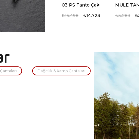
03 PS Tanto Çakı
MULE TA
TIRTIKLI 
₺15.498
₺14.723
₺3.283
₺
%5
%5
Çantaları
Dağcılık & Kamp Çantaları
KA-BAR BK14
KA-BAR Sh
Becker Eskabar
Tanto Takt
Kamp Bıçağı
₺7.251
₺6.889
₺9.741
₺9