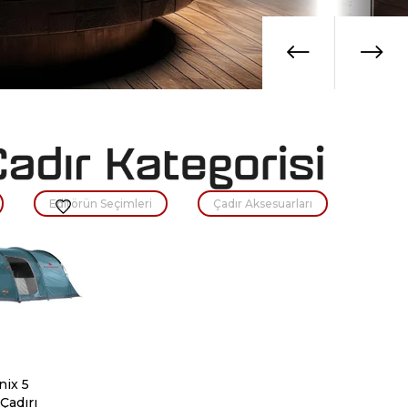
Editörün Seçimleri
Çadır Aksesuarları
nix 5
 Çadırı