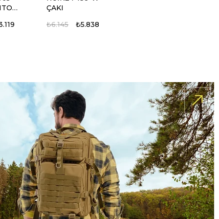
NTO
ÇAKI
CAKI
3.119
₺6.145
₺5.838
%5
%5
ort
HALFBREED MIK-
SQUARE BS210499
ik Bıçak
08 Piyade Bıçağı
BICAK
.254
₺28.064
₺26.661
₺1.077
₺1.023