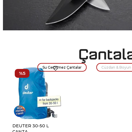
Su Geçirmez Çantalar
Cüzdan & Boyun 
%5
DEUTER 30-50 L
CANTA