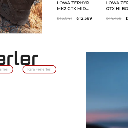
LOWA ZEPHYR
LOWA ZE
MK2 GTX MID
GTX HI B
COYOTE OP BOT
RANGER
₺13.041
₺12.389
₺14.458
₺
%5
%5
%5
%5
erleri
Kafa Fenerleri
LOWA ZEPHYR
ELITE Assault
LOWA IN
5.11 RUSH 
MK2 GTX DESERT
Systems Special
LO TF KOY
SIYAH SIR
AYAKKABI
Tüfek Çantası, 52"
AYAKKABI
CANTASI
₺11.624
₺18.104
₺11.043
₺17.198
₺11.245
₺14.651
₺
₺