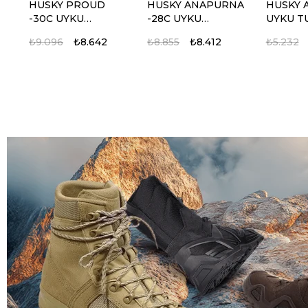
HUSKY PROUD
HUSKY ANAPURNA
HUSKY 
-30C UYKU
-28C UYKU
UYKU T
TULUMU
TULUMU
₺9.096
₺8.642
₺8.855
₺8.412
₺5.232
%5
%5
%5
%10
HUSKY GUTY -10C
HUSKY DOPY -25C
CARINTHIA ECC
Evolite 
UYKU TULUMU
UYKU TULUMU
LINE 800 MEDIUM
Tüyü -3
UYKU TULUMU
Tulumu
₺6.762
₺20.044
₺6.424
₺19.042
₺33.196
₺31.537
₺20.944
(SAG)