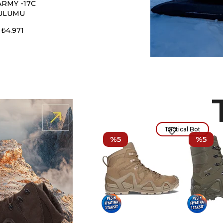
ARMY -17C
ULUMU
₺4.971
Tactical Bot
%5
%5
Alaska Kaz
2° Uyku
₺18.850