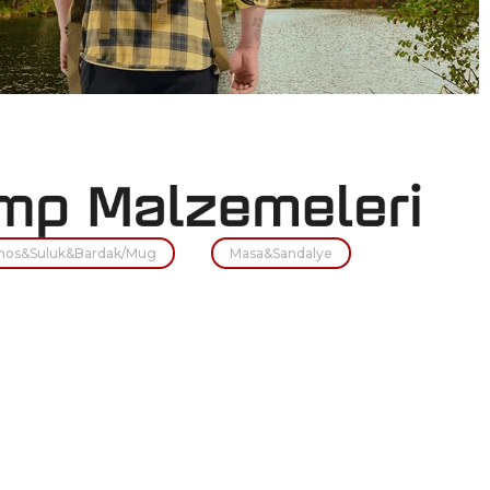
mos&Suluk&Bardak/Mug
Masa&Sandalye