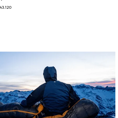
43.120
AST 3
lüminyum
ADIR
(9.5 mm)
2.793
₺12.618