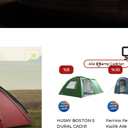
Aile & Kamp Çadırları
%5
%10
HUSKY BOSTON 5
Ferrino Fe
DURAL CADIR
Kişilik Aile