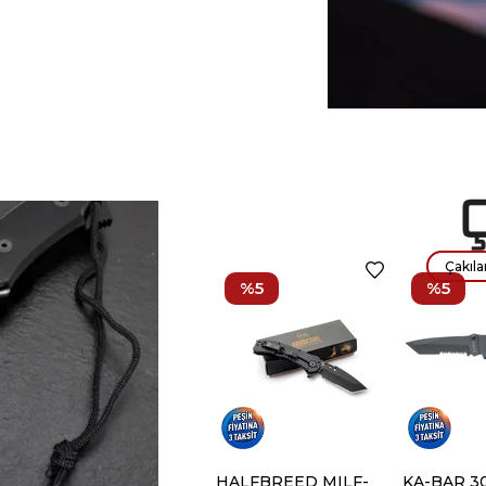
Çakıla
%5
%5
HALFBREED MILF-
KA-BAR 3