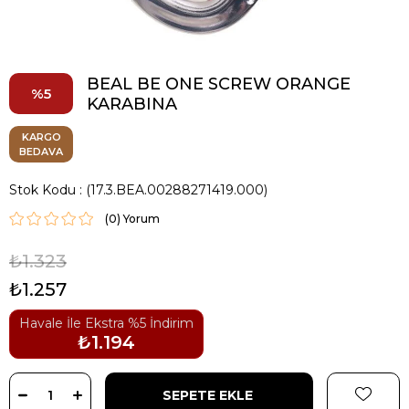
BEAL BE ONE SCREW ORANGE
5
KARABINA
KARGO
BEDAVA
Stok Kodu
(17.3.BEA.00288271419.000)
(0)
₺1.323
₺1.257
Havale İle Ekstra %5 İndirim
₺1.194