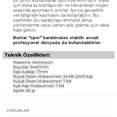
bir profil kullanılarak optimize edilmiştir. Halat
için daha az kısıtlayıcıdır ve tekrarlanan inişler
sırasında aşınmasını sınırlar. Ayrıca gevşeklik
verildiğinde kaymasını da kolaylaştırır. Bu
özellikler, bu karabinayı emniyet alma,
yönlendirme veya üstten iple çekme için ideal
hale getirir.
Bunlar "spor" karabinaları olabilir ancak
profesyonel dünyada da kullanılabilirler.
Teknik Özellikleri:
Malzeme: Alüminyum
Boyutlar: 94x57mm
Kapı Açıklığı: 17mm
Büyük Eksen Mukavemeti: 24 kN (2400 kg)
Küçük Eksen Mukavemeti: 7 kN
Açık Kapı Mukavemeti: 7 kN
Ağırlık: 58 gr
YORUMLAR