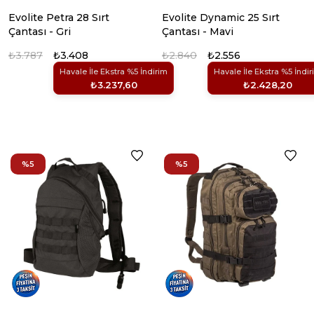
Evolite Petra 28 Sırt
Evolite Dynamic 25 Sırt
Çantası - Gri
Çantası - Mavi
₺3.787
₺3.408
₺2.840
₺2.556
Havale İle Ekstra %5 İndirim
Havale İle Ekstra %5 İndir
₺3.237,60
₺2.428,20
%5
%5