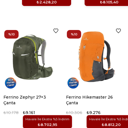
₺2.428,20
₺8.105,40
%10
%10
Ferrino Zephyr 27+3
Ferrino Hikemaster 26
Çanta
Çanta
₺10.178
₺9.161
₺10.306
₺9.276
Havale İle Ekstra %5 İndirim
Havale İle Ekstra %5 İnd
₺8.702,95
₺8.812,20