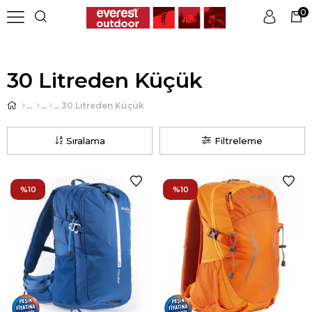
0
Üye Girişi
Üye Ol
30 Litreden Küçük
30 Litreden Küçük
Sıralama
Filtreleme
%10
%10