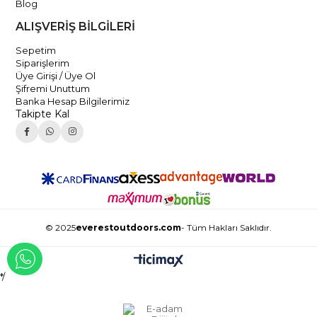
Blog
ALIŞVERİŞ BİLGİLERİ
Sepetim
Siparişlerim
Üye Girişi / Üye Ol
Şifremi Unuttum
Banka Hesap Bilgilerimiz
Takipte Kal
© 2025
everestoutdoors.com
- Tüm Hakları Saklıdır.
WHATSAPP İLE İLETİŞİME GEÇ
*/