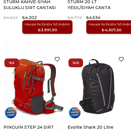
STURM KAHVE-SIYAH
STURM 20 LT
SULUKLU SIRT CANTASI
YESIL/SIYAH CANTA
₺4.423
₺4.202
₺4.772
₺4.534
Havale İle Ekstra %5 İndirim
Havale İle Ekstra %5 İndir
₺3.991,90
₺4.307,30
%5
%10
PINGUIN STEP 24 SIRT
Evolite Shark 20 Litre