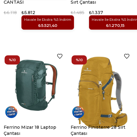
CANTASI
Sırt Çantası
₺6.118
₺5.812
₺1.485
₺1.337
Havale İle Ekstra %5 İndirim
Havale İle Ekstra %5 İndir
₺5.521,40
₺1.270,15
%10
%10
Ferrino Mizar 18 Laptop
Ferrino Finisterre 28 Sırt
Çantası
Çantası