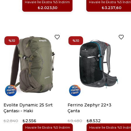
Havale İle Ekstra %5 İndirim
Havale İle Ekstra %5 İndir
₺2.023,50
₺3.237,60
%10
%10
Evolite Dynamic 25 Sırt
Ferrino Zephyr 22+3
Çantası - Haki
Çanta
₺2.840
₺2.556
₺9.480
₺8.532
Havale İle Ekstra %5 İndirim
Havale İle Ekstra %5 İndir