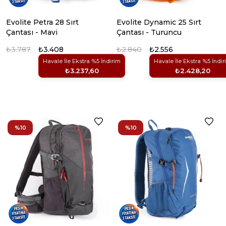
Evolite Petra 28 Sırt
Evolite Dynamic 25 Sırt
Çantası - Mavi
Çantası - Turuncu
₺3.787
₺3.408
₺2.840
₺2.556
Havale İle Ekstra %5 İndirim
Havale İle Ekstra %5 İndir
₺3.237,60
₺2.428,20
%10
%10