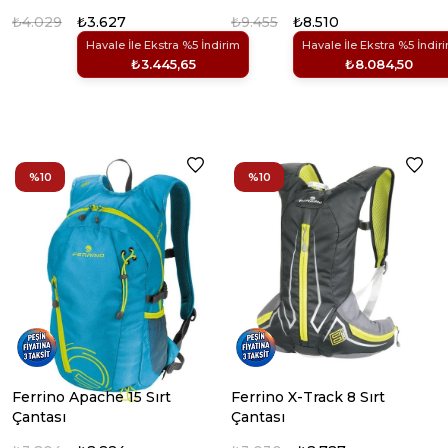
₺4.029
₺3.627
₺9.455
₺8.510
Havale İle Ekstra %5 İndirim
Havale İle Ekstra %5 İndir
₺3.445,65
₺8.084,50
%10
%10
Ferrino Apache 15 Sırt
Ferrino X-Track 8 Sırt
Çantası
Çantası