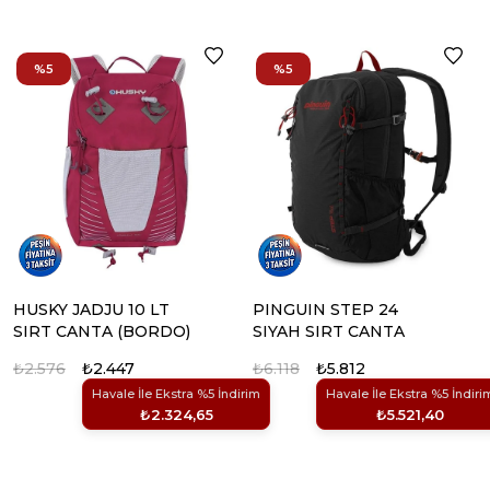
%5
%5
HUSKY JADJU 10 LT
PINGUIN STEP 24
SIRT CANTA (BORDO)
SIYAH SIRT CANTA
₺2.576
₺2.447
₺6.118
₺5.812
Havale İle Ekstra %5 İndirim
Havale İle Ekstra %5 İndiri
₺2.324,65
₺5.521,40