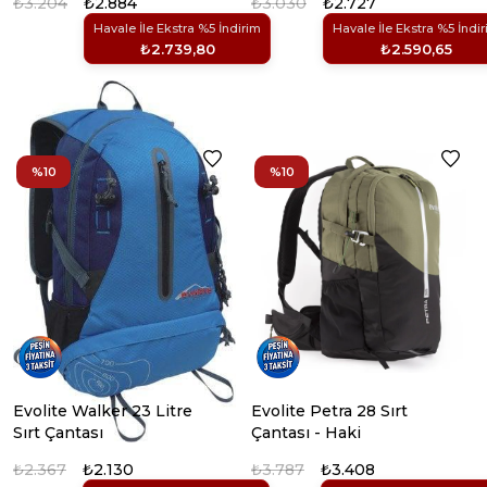
₺3.204
₺2.884
₺3.030
₺2.727
Havale İle Ekstra %5 İndirim
Havale İle Ekstra %5 İndi
₺2.739,80
₺2.590,65
%10
%10
Evolite Walker 23 Litre
Evolite Petra 28 Sırt
Sırt Çantası
Çantası - Haki
₺2.367
₺2.130
₺3.787
₺3.408