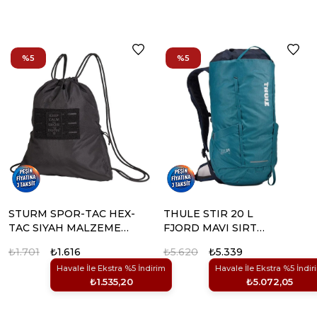
%5
%5
STURM SPOR-TAC HEX-
THULE STIR 20 L
TAC SIYAH MALZEME
FJORD MAVI SIRT
CANTA
CANTASI
₺1.701
₺1.616
₺5.620
₺5.339
Havale İle Ekstra %5 İndirim
Havale İle Ekstra %5 İndir
₺1.535,20
₺5.072,05