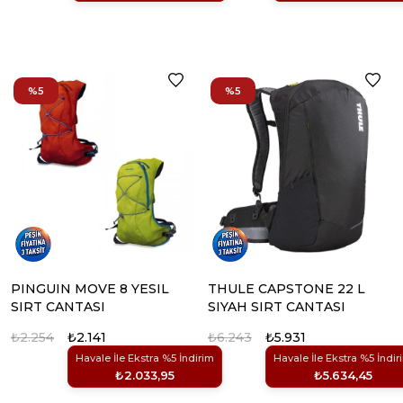
%5
%5
PINGUIN MOVE 8 YESIL
THULE CAPSTONE 22 L
SIRT CANTASI
SIYAH SIRT CANTASI
₺2.254
₺2.141
₺6.243
₺5.931
Havale İle Ekstra %5 İndirim
Havale İle Ekstra %5 İndir
₺2.033,95
₺5.634,45