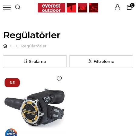
0
Üye Girişi
Üye Ol
Regülatörler
Regülatörler
Sıralama
Filtreleme
%5