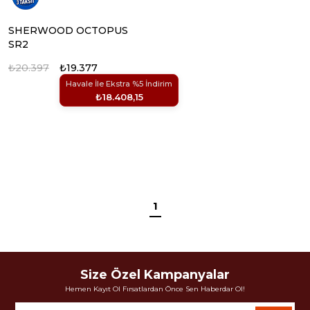
SHERWOOD OCTOPUS
SR2
₺20.397
₺19.377
Havale İle Ekstra %5 İndirim
₺18.408,15
1
Size Özel Kampanyalar
Hemen Kayıt Ol Fırsatlardan Önce Sen Haberdar Ol!