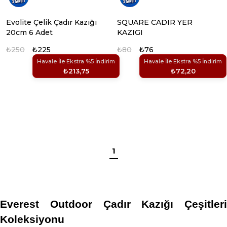
Evolite Çelik Çadır Kazığı
SQUARE CADIR YER
20cm 6 Adet
KAZIGI
₺250
₺225
₺80
₺76
Havale İle Ekstra %5 İndirim
Havale İle Ekstra %5 İndirim
₺213,75
₺72,20
1
Everest Outdoor Çadır Kazığı Çeşitleri 
Koleksiyonu