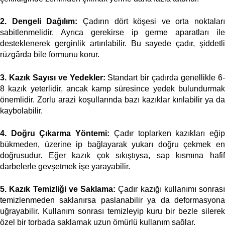
2. Dengeli Dağılım:
 Çadırın dört köşesi ve orta noktaları 
sabitlenmelidir. Ayrıca gerekirse ip germe aparatları ile 
desteklenerek gerginlik artırılabilir. Bu sayede çadır, şiddetli 
rüzgârda bile formunu korur. 
3. Kazık Sayısı ve Yedekler:
 Standart bir çadırda genellikle 6
8 kazık yeterlidir, ancak kamp süresince yedek bulundurmak 
önemlidir. Zorlu arazi koşullarında bazı kazıklar kırılabilir ya da 
kaybolabilir. 
4. Doğru Çıkarma Yöntemi:
 Çadır toplarken kazıkları eğip
bükmeden, üzerine ip bağlayarak yukarı doğru çekmek en 
doğrusudur. Eğer kazık çok sıkıştıysa, sap kısmına hafif 
darbelerle gevşetmek işe yarayabilir. 
5. Kazık Temizliği ve Saklama:
 Çadır kazığı kullanımı sonrası 
temizlenmeden saklanırsa paslanabilir ya da deformasyona 
uğrayabilir. Kullanım sonrası temizleyip kuru bir bezle silerek 
özel bir torbada saklamak uzun ömürlü kullanım sağlar. 