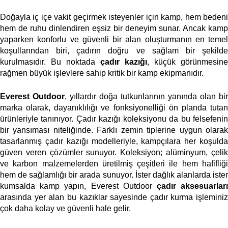
Doğayla iç içe vakit geçirmek isteyenler için kamp, hem bedeni 
hem de ruhu dinlendiren eşsiz bir deneyim sunar. Ancak kamp 
yaparken konforlu ve güvenli bir alan oluşturmanın en temel 
koşullarından biri, çadırın doğru ve sağlam bir şekilde 
kurulmasıdır. Bu noktada 
çadır kazığı
, küçük görünmesine 
rağmen büyük işlevlere sahip kritik bir kamp ekipmanıdır. 
Everest Outdoor
, yıllardır doğa tutkunlarının yanında olan bir 
marka olarak, dayanıklılığı ve fonksiyonelliği ön planda tutan 
ürünleriyle tanınıyor. Çadır kazığı koleksiyonu da bu felsefenin 
bir yansıması niteliğinde. Farklı zemin tiplerine uygun olarak 
tasarlanmış çadır kazığı modelleriyle, kampçılara her koşulda 
güven veren çözümler sunuyor. Koleksiyon; alüminyum, çelik 
ve karbon malzemelerden üretilmiş çeşitleri ile hem hafifliği 
hem de sağlamlığı bir arada sunuyor. İster dağlık alanlarda ister 
kumsalda kamp yapın, Everest Outdoor 
çadır aksesuarlar
arasında yer alan bu kazıklar sayesinde çadır kurma işleminiz 
çok daha kolay ve güvenli hale gelir. 