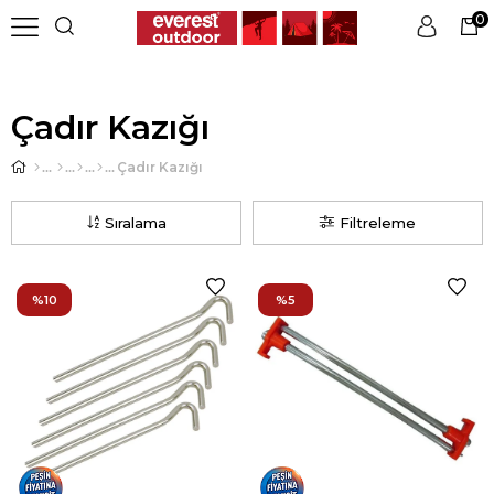
0
Üye Girişi
Üye Ol
Çadır Kazığı
Çadır Kazığı
Sıralama
Filtreleme
%10
%5