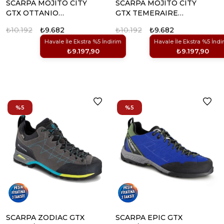
SCARPA MOJITO CITY
SCARPA MOJITO CITY
GTX OTTANIO
GTX TEMERAIRE
AYAKKABI (3)
AYAKKABI (5)
₺10.192
₺9.682
₺10.192
₺9.682
Havale İle Ekstra %5 İndirim
Havale İle Ekstra %5 İndi
₺9.197,90
₺9.197,90
%5
%5
SCARPA ZODIAC GTX
SCARPA EPIC GTX