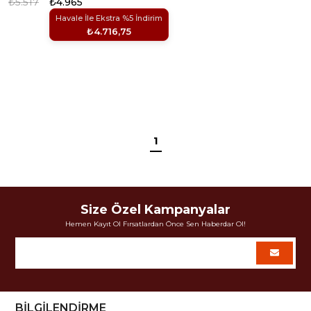
₺5.517
₺4.965
Havale İle Ekstra %5 İndirim
₺4.716,75
1
Size Özel Kampanyalar
Hemen Kayıt Ol Fırsatlardan Önce Sen Haberdar Ol!
BİLGİLENDİRME