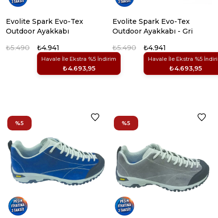
Evolite Spark Evo-Tex
Evolite Spark Evo-Tex
Outdoor Ayakkabı
Outdoor Ayakkabı - Gri
₺5.490
₺4.941
₺5.490
₺4.941
Havale İle Ekstra %5 İndirim
Havale İle Ekstra %5 İndir
₺4.693,95
₺4.693,95
%5
%5