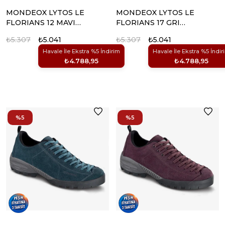
MONDEOX LYTOS LE
MONDEOX LYTOS LE
FLORIANS 12 MAVI
FLORIANS 17 GRI
AYAKKABI
AYAKKABI
₺5.307
₺5.041
₺5.307
₺5.041
Havale İle Ekstra %5 İndirim
Havale İle Ekstra %5 İndir
₺4.788,95
₺4.788,95
%5
%5