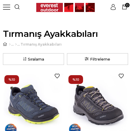
0
Üye Girişi
Üye Ol
Tırmanış Ayakkabıları
Tırmanış Ayakkabıları
Sıralama
Filtreleme
%10
%10