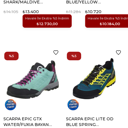
SHARK/MALDIVE
BLUE/YELLOW
BAYAN AYAKKABI (1)
AYAKKABI (1)
₺14.105
₺13.400
₺11.284
₺10.720
Havale İle Ekstra %5 İndirim
Havale İle Ekstra %5 İndi
₺12.730,00
₺10.184,00
%5
%5
SCARPA EPIC GTX
SCARPA EPIC LITE OD
WATER/FUXIA BAYAN
BLUE SPRING