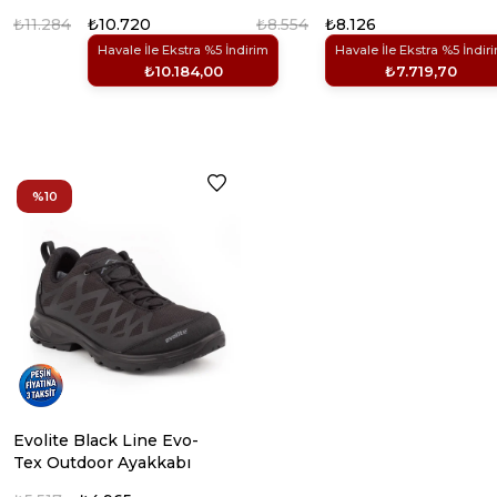
AYAKKABI (1)
AYAKKABI (1)
₺11.284
₺10.720
₺8.554
₺8.126
Havale İle Ekstra %5 İndirim
Havale İle Ekstra %5 İndir
₺10.184,00
₺7.719,70
%10
Evolite Black Line Evo-
Tex Outdoor Ayakkabı