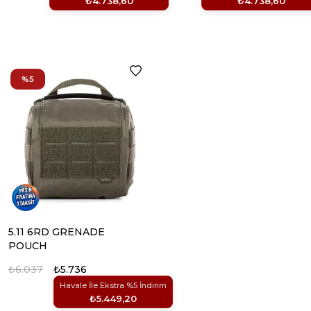
₺4.738,60
₺4.738,60
%5
5.11 6RD GRENADE
POUCH
₺6.037
₺5.736
Havale İle Ekstra %5 İndirim
₺5.449,20