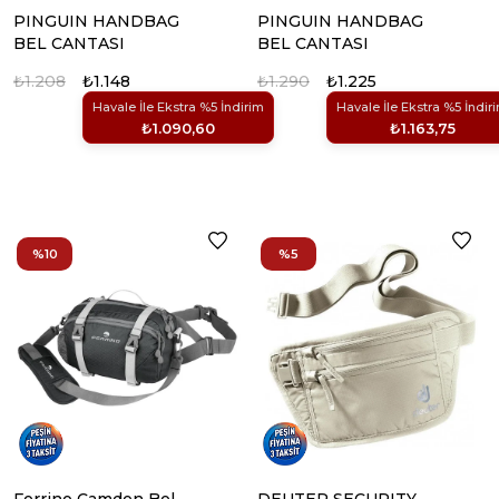
PINGUIN HANDBAG
PINGUIN HANDBAG
BEL CANTASI
BEL CANTASI
₺1.208
₺1.148
₺1.290
₺1.225
Havale İle Ekstra %5 İndirim
Havale İle Ekstra %5 İndir
₺1.090,60
₺1.163,75
%10
%5