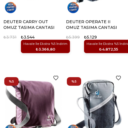
DEUTER CARRY OUT
DEUTER OPERATE II
OMUZ TASIMA CANTASI
OMUZ TASIMA CANTASI
₺3.731
₺3.544
₺5.399
₺5.129
Havale İle Ekstra %5 İndirim
Havale İle Ekstra %5 İndir
₺3.366,80
₺4.872,55
%5
%5