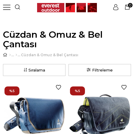
0
Üye Girişi
Üye Ol
Cüzdan & Omuz & Bel
Çantası
Cüzdan & Omuz & Bel Çantası
Sıralama
Filtreleme
%5
%5