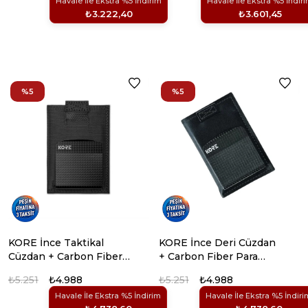
Havale İle Ekstra %5 İndirim
Havale İle Ekstra %5 İndir
₺3.222,40
₺3.601,45
%5
%5
KORE İnce Taktikal
KORE İnce Deri Cüzdan
Cüzdan + Carbon Fiber
+ Carbon Fiber Para
Para Klipsi
Klipsi
₺5.251
₺4.988
₺5.251
₺4.988
Havale İle Ekstra %5 İndirim
Havale İle Ekstra %5 İndiri