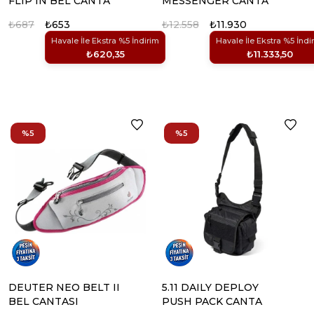
FLIP IN BEL CANTA
MESSENGER CANTA
₺687
₺653
₺12.558
₺11.930
Havale İle Ekstra %5 İndirim
Havale İle Ekstra %5 İndi
₺620,35
₺11.333,50
%5
%5
DEUTER NEO BELT II
5.11 DAILY DEPLOY
BEL CANTASI
PUSH PACK CANTA