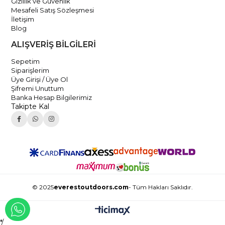
Gizlilik ve Güvenlik
Mesafeli Satış Sözleşmesi
İletişim
Blog
ALIŞVERİŞ BİLGİLERİ
Sepetim
Siparişlerim
Üye Girişi / Üye Ol
Şifremi Unuttum
Banka Hesap Bilgilerimiz
Takipte Kal
© 2025
everestoutdoors.com
- Tüm Hakları Saklıdır.
WHATSAPP İLE İLETİŞİME GEÇ
*/