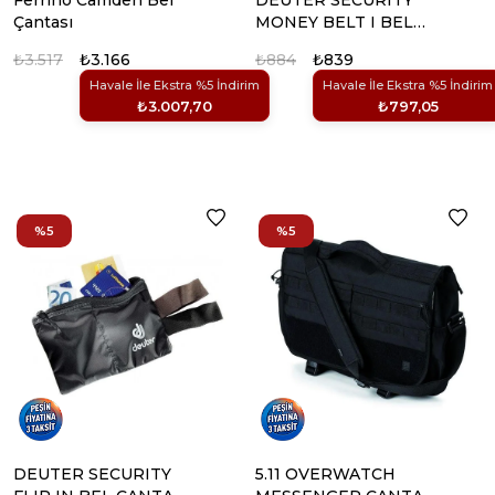
Ferrino Camden Bel
DEUTER SECURITY
Çantası
MONEY BELT I BEL
CANTASI
₺3.517
₺3.166
₺884
₺839
Havale İle Ekstra %5 İndirim
Havale İle Ekstra %5 İndirim
₺3.007,70
₺797,05
%5
%5
DEUTER SECURITY
5.11 OVERWATCH