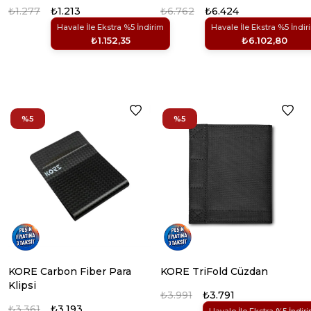
₺1.277
₺1.213
₺6.762
₺6.424
Havale İle Ekstra %5 İndirim
Havale İle Ekstra %5 İndir
₺1.152,35
₺6.102,80
%5
%5
KORE Carbon Fiber Para
KORE TriFold Cüzdan
Klipsi
₺3.991
₺3.791
₺3.361
₺3.193