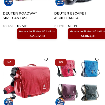
DEUTER ROADWAY
DEUTER ESCAPE I
SIRT CANTASI
ASKILI CANTA
₺2.651
₺2.518
₺1.178
₺1.119
Havale İle Ekstra %5 İndirim
Havale İle Ekstra %5 İndiri
₺2.392,10
₺1.063,05
%5
%5