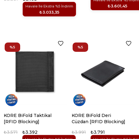
Havale İle Ekstra %5 İndir
₺3.601,45
Havale İle Ekstra %5 İndirim
₺3.033,35
%5
%5
KORE BiFold Taktikal
KORE BiFold Deri
[RFID Blocking]
Cüzdan [RFID Blocking]
₺3.571
₺3.392
₺3.991
₺3.791