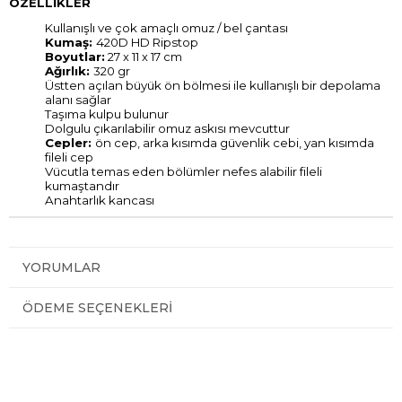
ÖZELLİKLER
Kullanışlı ve çok amaçlı omuz / bel çantası
Kumaş:
420D HD Ripstop
Boyutlar:
27 x 11 x 17 cm
Ağırlık:
320 gr
Üstten açılan büyük ön bölmesi ile kullanışlı bir depolama
alanı sağlar
Taşıma kulpu bulunur
Dolgulu çıkarılabilir omuz askısı mevcuttur
Cepler:
ön cep
rka kısımda
güvenlik cebi, yan
kısımda
, a
fileli cep
Vücutla temas eden bölümler nefes alabilir fileli
kumaştandır
Anahtarlık kancası
YORUMLAR
ÖDEME SEÇENEKLERI