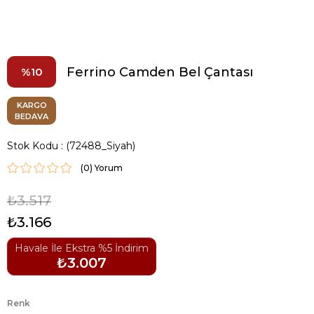
Ferrino Camden Bel Çantası
10
KARGO
BEDAVA
Stok Kodu
(72488_Siyah)
(0)
₺3.517
₺3.166
Havale İle Ekstra %5 İndirim
₺3.007
Renk