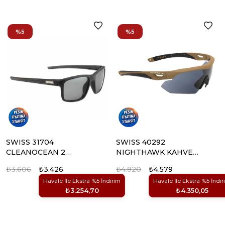
%5
%5
SWISS 31704
SWISS 40292
CLEANOCEAN 2
NIGHTHAWK KAHVE
GOZLUK
CERCEVE GOZLUK
₺3.606
₺3.426
₺4.820
₺4.579
Havale İle Ekstra %5 İndirim
Havale İle Ekstra %5 İndir
₺3.254,70
₺4.350,05