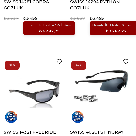
SWISS 14281 COBRA
SWISS 14294 PYTHON
GOZLUK
GOZLUK
₺3.637
₺3.455
₺3.637
₺3.455
Havale İle Ekstra %5 İndirim
Havale İle Ekstra %5 İndir
₺3.282,25
₺3.282,25
%5
%5
SWISS 14321 FREERIDE
SWISS 40201 STINGRAY