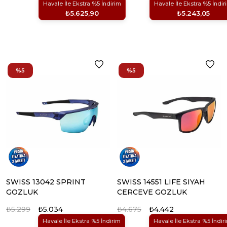
Havale İle Ekstra %5 İndirim
Havale İle Ekstra %5 İndir
₺5.625,90
₺5.243,05
%5
%5
SWISS 13042 SPRINT
SWISS 14551 LIFE SIYAH
GOZLUK
CERCEVE GOZLUK
₺5.299
₺5.034
₺4.675
₺4.442
Havale İle Ekstra %5 İndirim
Havale İle Ekstra %5 İndir