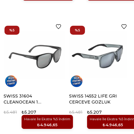
%5
%5
SWISS 31604
SWISS 14552 LIFE GRI
CLEANOCEAN 1
CERCEVE GOZLUK
GOZLUK
₺5.481
₺5.207
₺5.481
₺5.207
Havale İle Ekstra %5 İndirim
Havale İle Ekstra %5 İndir
₺4.946,65
₺4.946,65