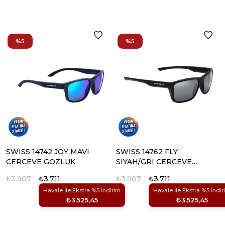
%5
%5
SWISS 14742 JOY MAVI
SWISS 14762 FLY
CERCEVE GOZLUK
SIYAH/GRI CERCEVE
GOZLUK
₺3.907
₺3.711
₺3.907
₺3.711
Havale İle Ekstra %5 İndirim
Havale İle Ekstra %5 İndir
₺3.525,45
₺3.525,45