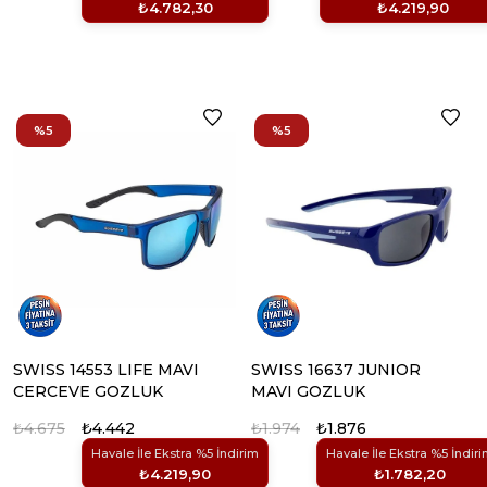
₺4.782,30
₺4.219,90
%5
%5
SWISS 14553 LIFE MAVI
SWISS 16637 JUNIOR
CERCEVE GOZLUK
MAVI GOZLUK
₺4.675
₺4.442
₺1.974
₺1.876
Havale İle Ekstra %5 İndirim
Havale İle Ekstra %5 İndir
₺4.219,90
₺1.782,20