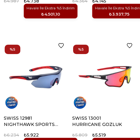
₺4.987
₺4.738
₺4.364
₺4.145
Havale İle Ekstra %5 İndirim
Havale İle Ekstra %5 İndir
₺4.501,10
₺3.937,75
%5
%5
SWISS 12981
SWISS 13001
NIGHTHAWK SPORTS
HURRICANE GOZLUK
MAVI CERCEVE GOZLUK
₺6.234
₺5.922
₺5.809
₺5.519