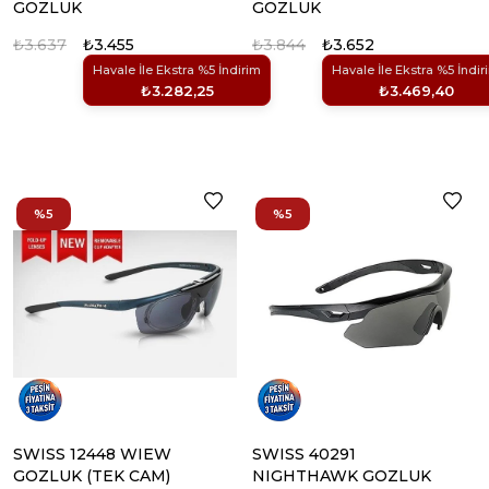
GOZLUK
GOZLUK
₺3.637
₺3.455
₺3.844
₺3.652
Havale İle Ekstra %5 İndirim
Havale İle Ekstra %5 İndir
₺3.282,25
₺3.469,40
%5
%5
SWISS 12448 WIEW
SWISS 40291
GOZLUK (TEK CAM)
NIGHTHAWK GOZLUK