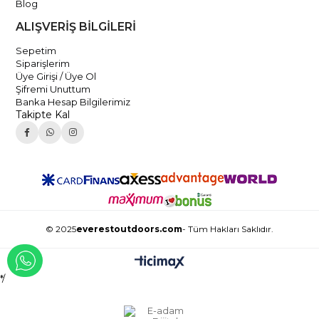
Blog
ALIŞVERİŞ BİLGİLERİ
Sepetim
Siparişlerim
Üye Girişi / Üye Ol
Şifremi Unuttum
Banka Hesap Bilgilerimiz
Takipte Kal
© 2025
everestoutdoors.com
- Tüm Hakları Saklıdır.
WHATSAPP İLE İLETİŞİME GEÇ
*/