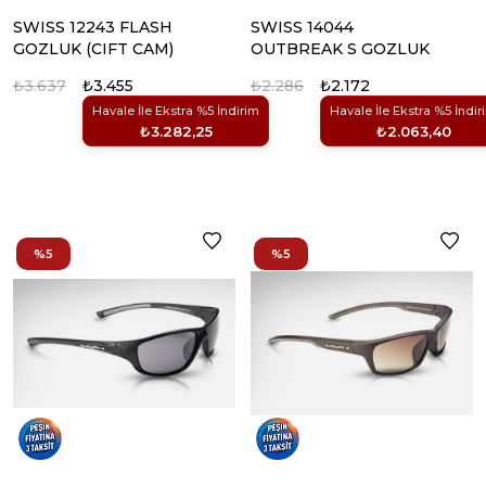
SWISS 12243 FLASH
SWISS 14044
GOZLUK (CIFT CAM)
OUTBREAK S GOZLUK
₺3.637
₺3.455
₺2.286
₺2.172
Havale İle Ekstra %5 İndirim
Havale İle Ekstra %5 İndir
₺3.282,25
₺2.063,40
%5
%5