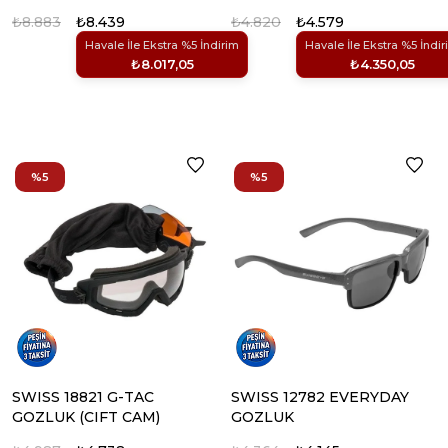
₺8.883
₺8.439
₺4.820
₺4.579
Havale İle Ekstra %5 İndirim
Havale İle Ekstra %5 İndir
₺8.017,05
₺4.350,05
%5
%5
SWISS 18821 G-TAC
SWISS 12782 EVERYDAY
GOZLUK (CIFT CAM)
GOZLUK