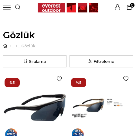
0
Üye Girişi
Üye Ol
Gözlük
Gözlük
Sıralama
Filtreleme
%5
%5