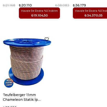
₺21.168
₺20.110
₺38.083
₺36.179
Havale İle Ekstra %5 İndirim
Havale İle Ekstra %5 İnd
₺19.104,50
₺34.370,05
Teufelberger 11mm
Chameleon Statik İp
200m