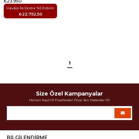
₺23.950
Havale İle Ekstra %5 İndirim
₺22.752,50
1
Size Özel Kampanyalar
Hemen Kayıt Ol Fırsatlardan Önce Sen Haberdar Ol!
BİLGİLENDİRME