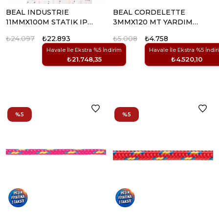
BEAL INDUSTRIE
BEAL CORDELETTE
11MMX100M STATIK IP
3MMX120 MT YARDIMCI
(BEYAZ)
IP
₺24.097
₺22.893
₺5.008
₺4.758
Havale İle Ekstra %5 İndirim
Havale İle Ekstra %5 İndir
₺21.748,35
₺4.520,10
%5
%5