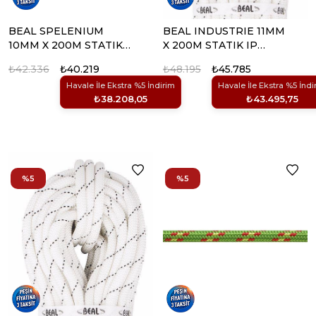
BEAL SPELENIUM
BEAL INDUSTRIE 11MM
10MM X 200M STATIK
X 200M STATIK IP
IP
(BEYAZ)
₺42.336
₺40.219
₺48.195
₺45.785
Havale İle Ekstra %5 İndirim
Havale İle Ekstra %5 İndi
₺38.208,05
₺43.495,75
%5
%5