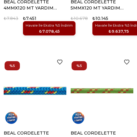
BEAL CORDELETTE
BEAL CORDELETTE
4MMX120 MT YARDIMCI
5MMX120 MT YARDIMCI
IP
IP
₺7.843
₺7.451
₺10.678
₺10.145
Havale İle Ekstra %5 İndirim
Havale İle Ekstra %5 İnd
₺7.078,45
₺9.637,75
%5
%5
BEAL CORDELETTE
BEAL CORDELETTE