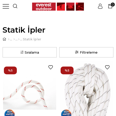
0
Üye Girişi
Üye Ol
Statik İpler
Statik İpler
Sıralama
Filtreleme
%5
%5