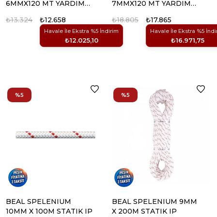
6MMX120 MT YARDIMCI
7MMX120 MT YARDIMCI
IP
IP
₺13.324
₺12.658
₺18.805
₺17.865
Havale İle Ekstra %5 İndirim
Havale İle Ekstra %5 İndi
₺12.025,10
₺16.971,75
%5
%5
BEAL SPELENIUM
BEAL SPELENIUM 9MM
10MM X 100M STATIK IP
X 200M STATIK IP