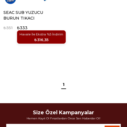
SEAC SUB YUZUCU
BURUN TIKACI
₺351
₺333
Havale İle Ekstra %5 İndirim
₺316,35
1
Size Özel Kampanyalar
Hemen Kayıt Ol Fırsatlardan Önce Sen Haberdar Ol!