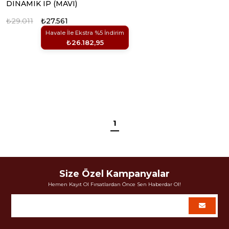
DINAMIK IP (MAVI)
₺29.011
₺27.561
Havale İle Ekstra %5 İndirim
₺26.182,95
1
Size Özel Kampanyalar
Hemen Kayıt Ol Fırsatlardan Önce Sen Haberdar Ol!