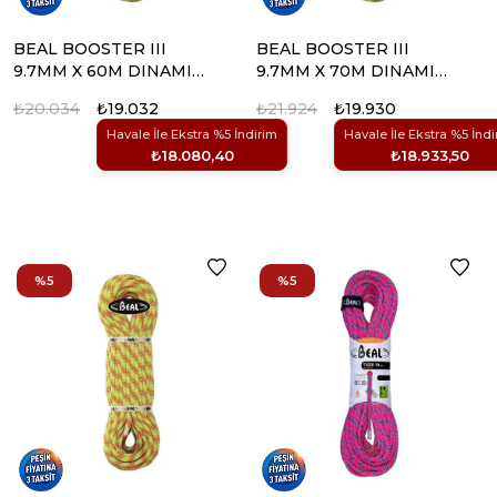
BEAL BOOSTER III
BEAL BOOSTER III
9.7MM X 60M DINAMIK
9.7MM X 70M DINAMIK
IP
IP
₺20.034
₺19.032
₺21.924
₺19.930
Havale İle Ekstra %5 İndirim
Havale İle Ekstra %5 İndi
₺18.080,40
₺18.933,50
%5
%5