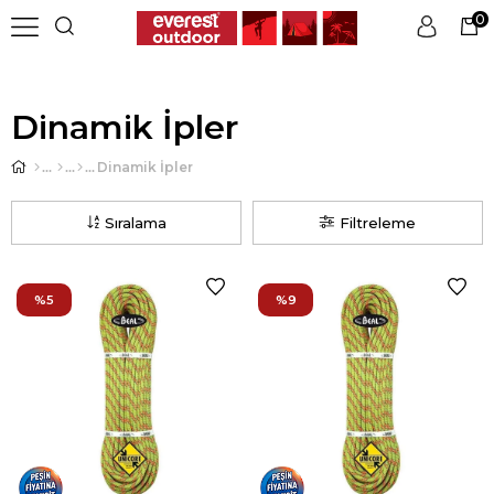
0
Üye Girişi
Üye Ol
Dinamik İpler
Dinamik İpler
Sıralama
Filtreleme
%5
%9