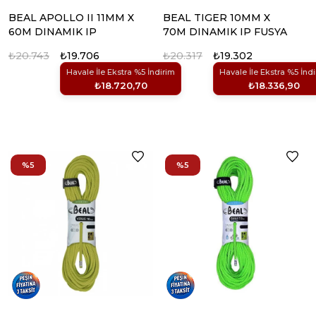
BEAL APOLLO II 11MM X
BEAL TIGER 10MM X
60M DINAMIK IP
70M DINAMIK IP FUSYA
₺20.743
₺19.706
₺20.317
₺19.302
Havale İle Ekstra %5 İndirim
Havale İle Ekstra %5 İnd
₺18.720,70
₺18.336,90
%5
%5