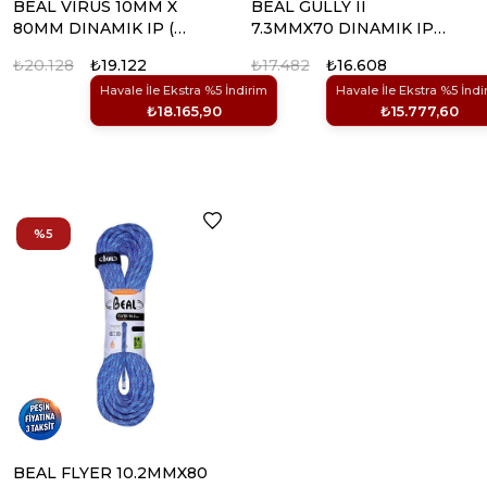
BEAL VIRUS 10MM X
BEAL GULLY II
80MM DINAMIK IP (
7.3MMX70 DINAMIK IP
SOLIDYESIL)
(GOLDEN)
₺20.128
₺19.122
₺17.482
₺16.608
Havale İle Ekstra %5 İndirim
Havale İle Ekstra %5 İndi
₺18.165,90
₺15.777,60
%5
BEAL FLYER 10.2MMX80