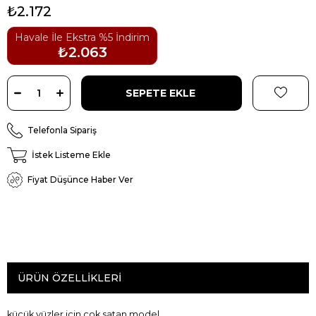
₺2.172
Havale İle Ekstra %5 İndirim
₺2.063
Telefonla Sipariş
İstek Listeme Ekle
Fiyat Düşünce Haber Ver
ÜRÜN ÖZELLIKLERI
küçük
yüzler için
çok satan
model