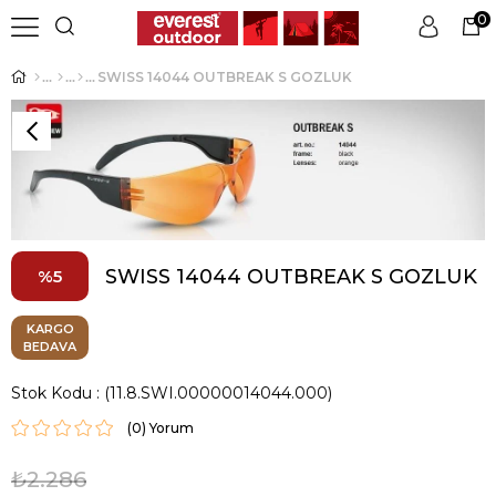
0
SWISS 14044 OUTBREAK S GOZLUK
Üye Girişi
Üye Ol
SWISS 14044 OUTBREAK S GOZLUK
5
KARGO
BEDAVA
Stok Kodu
(11.8.SWI.00000014044.000)
(0)
₺2.286