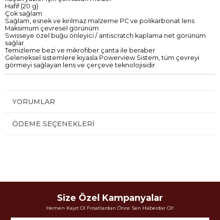
Hafif
(20 g)
Ç
ok sağlam
Sağlam, esnek
ve
kırılmaz
malzeme PC
ve
polikarbonat
lens
M
aksimum
çevresel
görünüm
Swisseye
özel
buğu önleyici
/
antiscratch
kaplama
net
görünüm
sağlar
T
emizleme
bezi ve
mikrofiber
çanta ile beraber
G
eleneksel sistemlere
kıyasla
Powerview
Sistem
, tüm çevreyi
görmeyi sağlayan lens ve çerçeve teknolojisidir
YORUMLAR
ÖDEME SEÇENEKLERI
Size Özel Kampanyalar
Hemen Kayıt Ol Fırsatlardan Önce Sen Haberdar Ol!