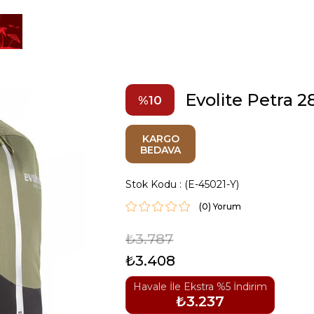
Evolite Petra 28
10
KARGO
BEDAVA
Stok Kodu
(E-45021-Y)
(0)
₺3.787
₺3.408
Havale İle Ekstra %5 İndirim
₺3.237