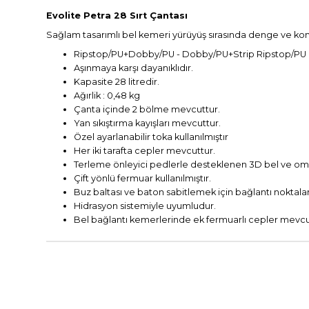
Evolite Petra 28 Sırt Çantası
Sağlam tasarımlı bel kemeri yürüyüş sırasında denge ve konfor 
Ripstop/PU+Dobby/PU - Dobby/PU+Strip Ripstop/PU ku
Aşınmaya karşı dayanıklıdır.
Kapasite 28 litredir.
Ağırlik : 0,48 kg
Çanta içinde 2 bölme mevcuttur.
Yan sıkıştırma kayışları mevcuttur.
Özel ayarlanabilir toka kullanılmıştır
Her iki tarafta cepler mevcuttur.
Terleme önleyici pedlerle desteklenen 3D bel ve om
Çift yönlü fermuar kullanılmıştır.
Buz baltası ve baton sabitlemek için bağlantı noktala
Hidrasyon sistemiyle uyumludur.
Bel bağlantı kemerlerinde ek fermuarlı cepler mevcu