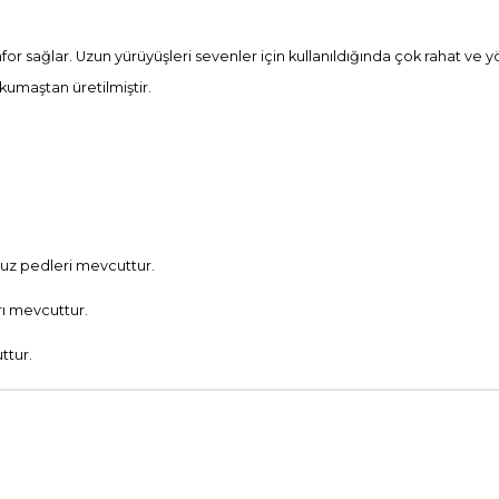
sağlar. Uzun yürüyüşleri sevenler için kullanıldığında çok rahat ve yönet
maştan üretilmiştir.
uz pedleri mevcuttur.
rı mevcuttur.
ttur.