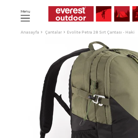
Menu
Anasayfa
Çantalar
Evolite Petra 28 Sırt Çantası - Haki