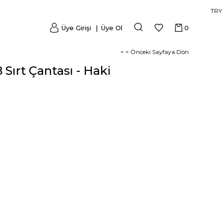
TRY
Üye Girişi
Üye Ol
0
< < Önceki Sayfaya Dön
 Sırt Çantası - Haki