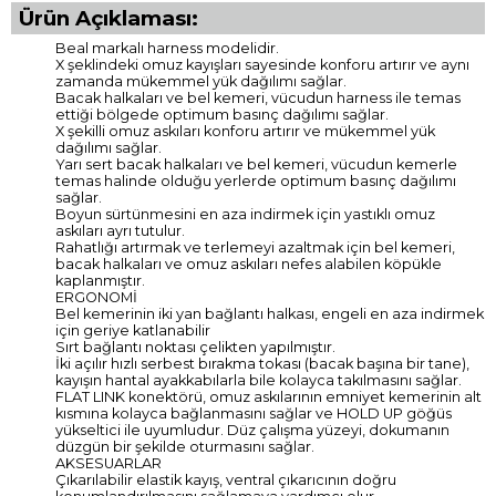
Ürün Açıklaması:
Beal markalı harness modelidir.
X şeklindeki omuz kayışları sayesinde konforu artırır ve aynı
zamanda mükemmel yük dağılımı sağlar.
Bacak halkaları ve bel kemeri, vücudun harness ile temas
ettiği bölgede optimum basınç dağılımı sağlar.
X şekilli omuz askıları konforu artırır ve mükemmel yük
dağılımı sağlar.
Yarı sert bacak halkaları ve bel kemeri, vücudun kemerle
temas halinde olduğu yerlerde optimum basınç dağılımı
sağlar.
Boyun sürtünmesini en aza indirmek için yastıklı omuz
askıları ayrı tutulur.
Rahatlığı artırmak ve terlemeyi azaltmak için bel kemeri,
bacak halkaları ve omuz askıları nefes alabilen köpükle
kaplanmıştır.
ERGONOMİ
Bel kemerinin iki yan bağlantı halkası, engeli en aza indirmek
için geriye katlanabilir
Sırt bağlantı noktası çelikten yapılmıştır.
İki açılır hızlı serbest bırakma tokası (bacak başına bir tane),
kayışın hantal ayakkabılarla bile kolayca takılmasını sağlar.
FLAT LINK konektörü, omuz askılarının emniyet kemerinin alt
kısmına kolayca bağlanmasını sağlar ve HOLD UP göğüs
yükseltici ile uyumludur. Düz çalışma yüzeyi, dokumanın
düzgün bir şekilde oturmasını sağlar.
AKSESUARLAR
Çıkarılabilir elastik kayış, ventral çıkarıcının doğru