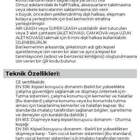
konumlandırılmasını sağlamaya yardımcı olur
Omuz askılarındaki iki hafif halka, aksesuarların takılmasına
veya iskele kancalarının saklanmasına izin verir.
4 büyük, önceden şekillendirilmiş dişli halkası, ekipmanı
kolayca yerleştirmek için bel kemerinin etrafına
yerleştirilmiştir.
AIR-LEASH veya SUPER LEASH uzatılabilir alet tutucuları
veya 3 alet çantasını (ALET KOVASI, CAM KOVA veya UZUN
ALET KOVASI) takmak için 6 mini dişli halkası kullanılabilir.
İZLENEBİLİRLİK
Bel kemerinin arkasında, şirketinizin adı gibi kişisel
işaretlemeye izin veren bir alan ve ayrıca kişisel bir
tanımlayıcının (adınız ve benzersiz kimliğiniz) oluşturulmasına
izin veren bir QR kodu bulunur.
Teknik Özellikleri:
CE sertifikalıdır.
EN 358: Kişisel koruyucu donanım-Belirli bir yükseklikte
çalışma güvenliğini sağlamak ve düşmeyi önlemek için-
Tutma sistemleri, çalışma konumu için kemerler ve halatlar
(Bu standard çalışma konumu veya bu konumda tutma
amacı için tasarlanmış kemerler ve halatları kapsar. Bu
standarda imalatçı tarafından sağlanan bilgiler, işaretleme
ve deneyler için kuralalrda dahildir.)
EN 813: Düşmeye karşı kişisel koruyucu donanım - Oturma
kuşağı
EN 361: Kişisel koruyucu donanım - Belirli bir yükseklikten
düşmeye karşı - Tam vücut kemer sistemleri (Bu standard,
tam vücut kemer sistemleri için imalatçı tarafından temin