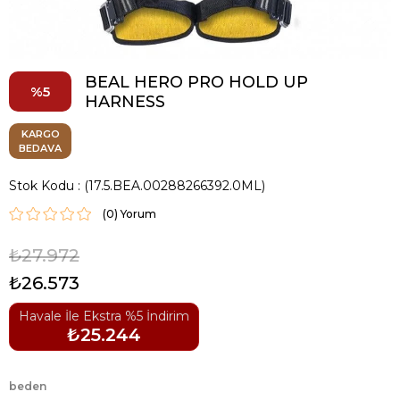
BEAL HERO PRO HOLD UP
5
HARNESS
KARGO
BEDAVA
Stok Kodu
(17.5.BEA.00288266392.0ML)
(0)
₺27.972
₺26.573
Havale İle Ekstra %5 İndirim
₺25.244
beden