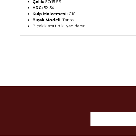
Çelik:
5Cr15 SS
HRC:
52-54
Kulp Malzemesi:
G10
Bıçak Modeli:
Tanto
Bıçak kısmı tırtıklı yapıdadır.