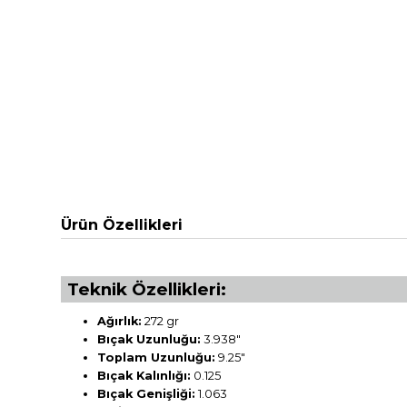
Ürün Özellikleri
Teknik Özellikleri:
Ağırlık:
272 gr
Bıçak Uzunluğu:
3.938"
Toplam Uzunluğu:
9.25"
Bıçak Kalınlığı:
0.125
Bıçak Genişliği:
1.063