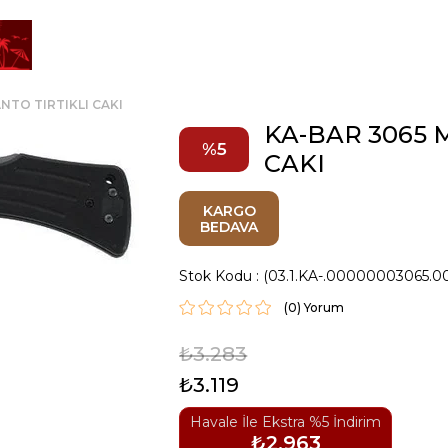
NTO TIRTIKLI CAKI
KA-BAR 3065 
5
CAKI
KARGO
BEDAVA
Stok Kodu
(03.1.KA-.00000003065.0
(0)
₺3.283
₺3.119
Havale İle Ekstra %5 İndirim
₺2.963