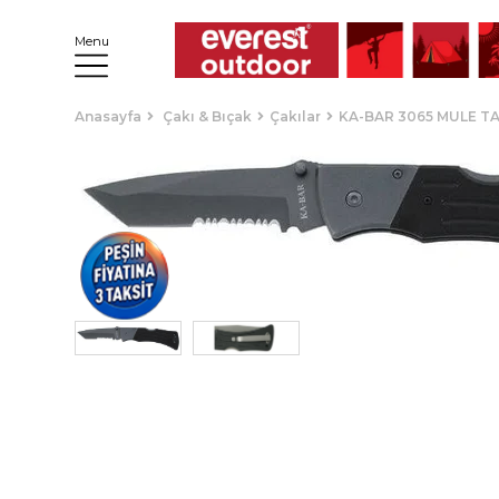
Menu
Anasayfa
Çakı & Bıçak
Çakılar
KA-BAR 3065 MULE TA