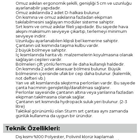
Omuz askıları ergonomik şekilli, genişliği 5 cm ve uzunluğu
ayarlanabilir yapıdadır.
Omuz askılarında 2 adet D-halkası bulunur.
Ön kısmına ve omuz askılarına fazladan ekipman
takılabilmesini sağlayan modüler sisteme sahiptir.
Sırt kısmı ve omuz askılar fileli yapıdadır. Bu sayede hava
akışını maksimum seviyeye çıkartıp, terlemeyi minimum
seviyeye indirir.
Uzunluğu ayarlanabilen klipsli bel kemerine sahiptir.
Çantanın üst kısmında taşıma kulbu vardır.
2 büyük bölmeye sahiptir.
İç kısımlarında harita vb. malzemelerin koyulmasına olanak
sağlayan cepleri vardır.
Bölmeleri çift yönlü fermuar ile daha kullanışlı haldedir.
Ön kısmında 2 adet aksesuar bölmesi bulunur. Büyük
bölmesinin içerisinde ufak bir cep daha bulunur. (kalemlik,
not defteri vb.)
Yan ve alt kısımlarında sıkıştırma perlonları vardır. Bu sayede
çanta hacminin genişletilip/daraltılması sağlanır.
Perlonlar sayesinde çantanın altına veya yanlarına fazladan
ekipman takılmasına olanak sağlar.
Çantanın sırt kısmında hydropack suluk yeri bulunur. (2-3
litre)
Taktikal görünümlü olan Sturm sırt çantası aynı zamanda
günlük kullanıma da uygun bir üründür.
Teknik Özellikleri:
Dış kısmı %100 Polyester, Polivinil klorür kaplamalı