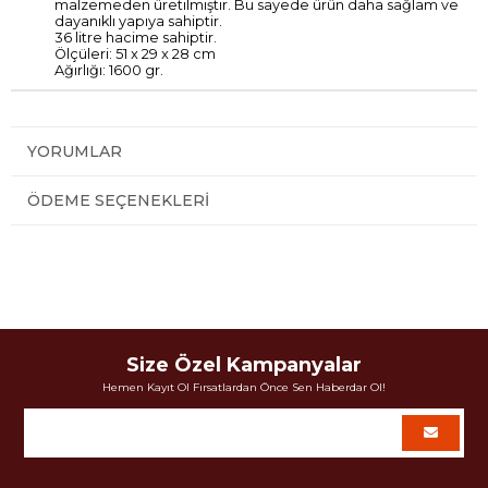
malzemeden üretilmiştir. Bu sayede ürün daha sağlam ve
dayanıklı yapıya sahiptir.
36 litre hacime sahiptir.
Ölçüleri: 51 x 29 x 28 cm
Ağırlığı: 1600 gr.
YORUMLAR
ÖDEME SEÇENEKLERI
Size Özel Kampanyalar
Hemen Kayıt Ol Fırsatlardan Önce Sen Haberdar Ol!