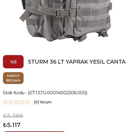
STURM 36 LT YAPRAK YESIL CANTA
5
KARGO
BEDAVA
Stok Kodu
(07.1.STU.00014002206.000)
(0)
₺5.386
₺5.117