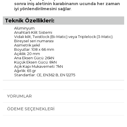
sonra iniş aletinin karabinanın ucunda her zaman
iyi yönlendirilmesini sağlar
.
Teknik Özellikleri:
Alüminyum
Anahtarlı Kilit Sistemi
Vidalı kilit, Twistlock (Bi-Matic) veya Triplelock (3-Matic).
Bireysel seri numarası
Asimetrik şekil
Boyutlar: 108 x 66 mm
Açıklık: 20 mm
Ana Eksen Gücü: 26kN
Küçük Eksen Gücü: 8kN
Açık Kapı Mukavemeti: 7kN
Ağırlık: 65 gr
Standartlar: CE, EN362 B, EN 12275
YORUMLAR
ÖDEME SEÇENEKLERI