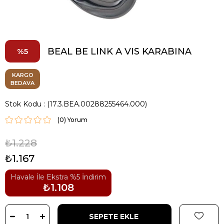
BEAL BE LINK A VIS KARABINA
5
KARGO
BEDAVA
Stok Kodu
(17.3.BEA.00288255464.000)
(0)
₺1.228
₺1.167
Havale İle Ekstra %5 İndirim
₺1.108