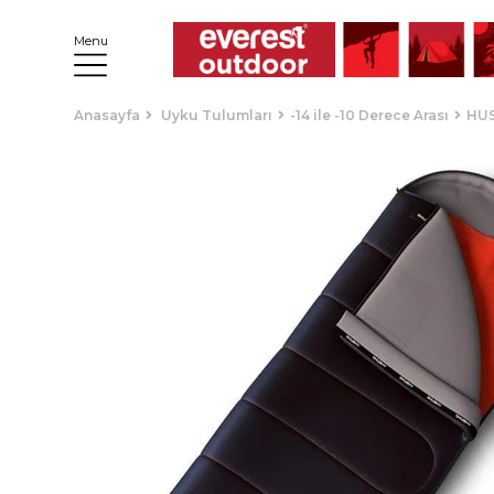
Menu
Anasayfa
Uyku Tulumları
-14 ile -10 Derece Arası
HUS