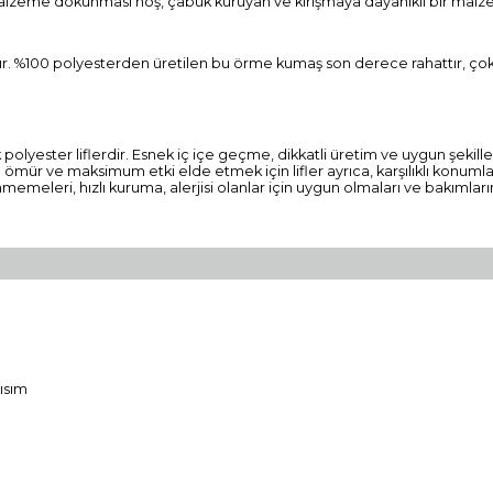
 malzeme dokunması hoş, çabuk kuruyan ve kırışmaya dayanıklı bir malz
ır. %100 polyesterden üretilen bu örme kumaş son derece rahattır, çok 
tik polyester liflerdir. Esnek iç içe geçme, dikkatli üretim ve uygun şek
ür ve maksimum etki elde etmek için lifler ayrıca, karşılıklı konumların
emeleri, hızlı kuruma, alerjisi olanlar için uygun olmaları ve bakımları
kısım