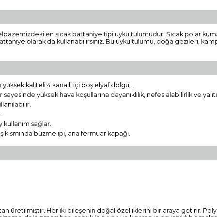
elpazemizdeki en sıcak battaniye tipi uyku tulumudur. Sıcak polar kumaş
 battaniye olarak da kullanabilirsiniz. Bu uyku tulumu, doğa gezileri, ka
ek kaliteli 4 kanallı içi boş elyaf dolgu .
 sayesinde yüksek hava koşullarına dayanıklılık, nefes alabilirlik ve yalı
anılabilir.
.
 kullanım sağlar.
 baş kısmında büzme ipi, ana fermuar kapağı.
 üretilmiştir. Her iki bileşenin doğal özelliklerini bir araya getirir. P