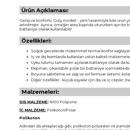
Ürün Açıklaması:
Geniş ve konforlu Guty modeli , yeni tasarımıyla bile ürün y
artırılmıştır. Ayrıca, örneğin ateş başında otururken ayrı bir
battaniye olarak kullanılabilir.
Özellikleri:
Soğuk gecelerde mükemmel termal konfor sağlayan yüks
İç ve dış kısımlarda kullanılan üstün kaliteli malzemeler
Uyku tulumu tamamen açılarak battaniye olarak da kull
Ekipman, çıkarılabilir polar bir battaniye içermektedir
Boyuna sabitleme ve sağ ve sol fermuar sistemi, kolay
Diğer özellikler : küçük eşyalar için dış ve iç cepler,
Malzemeleri:
DIŞ MALZEME
:
%100 Polipone
İÇ MALZEME:
Polikoton/Polar
Polikoton
Adından da anlaşılacağı gibi, polikoton polyester ve pamuktan