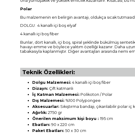
ona yumuşaklık ve yüksek emicilik kazandırır. Kısacası, bu
Polar
Bu malzemenin en belirgin avantajı, oldukça sıcak tutmasıd
DOLGU: 4 kanallı içi boş elyaf
4 kanallı içi boş fiber
Bunlar, dört kanallı, içi boş, spiral şeklinde bükülmüş sente
havayı emme ve böylece yalıtım özelliği kazanır. Daha uzun öm
tabakasıyla kaplanmıştır. Diğer avantajları arasında nemi emm
Teknik Özellikleri:
Dolgu Malzemesi:
4 kanallı içi boş fiber
Dizayn:
Çift katmanlı
İç Katman Malzemesi:
Polikoton / Polar
Dış Malzemesi:
%100 Polypongee
Aksesuarlar:
Sıkıştırma bandajı, çıkarılabilir polar iç 
Ağırlık:
2750 gr
Önerilen maksimum kişi boyu :
195 cm
Ebatları:
90 x 220 cm
Paket Ebatları:
50 x 30 cm