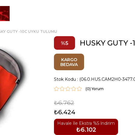
KY GUTY -10C UYKU TULUMU
HUSKY GUTY 
5
KARGO
BEDAVA
Stok Kodu
(06.0.HUS.CAM2H0-3477.
(0)
₺6.762
₺6.424
Havale İle Ekstra %5 İndirim
₺6.102