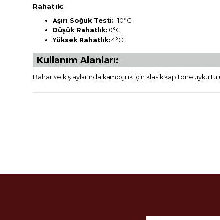
Rahatlık:
Aşırı Soğuk Testi:
-10°C
Düşük Rahatlık:
0°C
Yüksek Rahatlık:
4°C
Kullanım Alanları:
Bahar ve kış aylarında kampçılık için klasik kapitone uyku tu