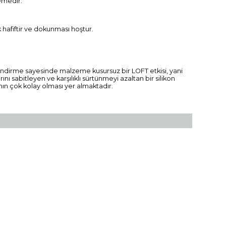
emedir.
hafiftir ve dokunması hoştur.
illendirme sayesinde malzeme kusursuz bir LOFT etkisi, yani
ı sabitleyen ve karşılıklı sürtünmeyi azaltan bir silikon
nın çok kolay olması yer almaktadır.