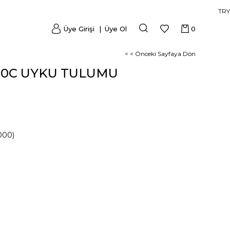
TRY
Üye Girişi
Üye Ol
0
< < Önceki Sayfaya Dön
-10C UYKU TULUMU
000)