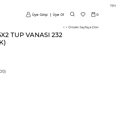
TRY
Üye Girişi
Üye Ol
0
< < Önceki Sayfaya Dön
X2 TUP VANASI 232
K)
00)