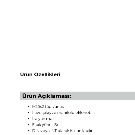
Ürün Özellikleri
Ürün Açıklaması:
M25x2 tüp vanası
İlave çıkış ve manifold eklenebilir
İtalyan malı
Elcik yönü : Sol
DIN veya INT olarak kullanilabilir