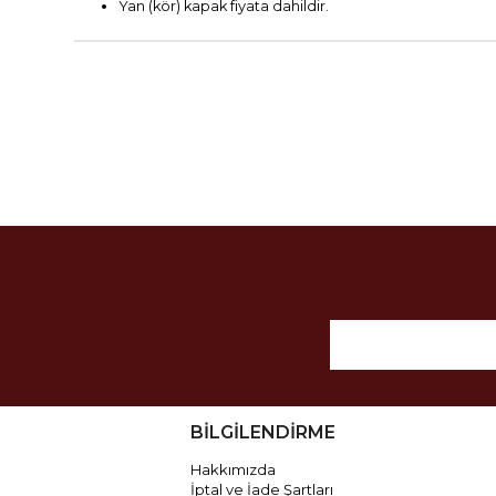
Yan (kör) kapak fiyata dahildir.
BİLGİLENDİRME
Hakkımızda
İptal ve İade Şartları