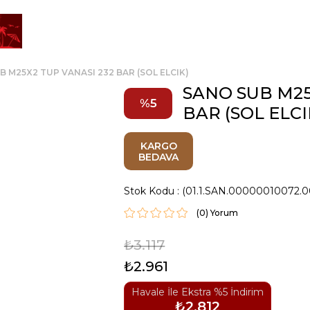
B M25X2 TUP VANASI 232 BAR (SOL ELCIK)
SANO SUB M25
5
BAR (SOL ELCI
KARGO
BEDAVA
Stok Kodu
(01.1.SAN.00000010072.0
(0)
₺3.117
₺2.961
Havale İle Ekstra %5 İndirim
₺2.812