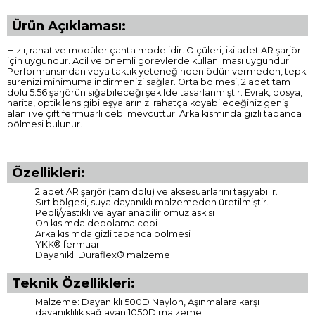
Ürün Açıklaması:
Hızlı, rahat ve modüler çanta modelidir. Ölçüleri, iki adet AR şarjör
için uygundur. Acil ve önemli görevlerde kullanılması uygundur.
Performansından veya taktik yeteneğinden ödün vermeden, tepki
sürenizi minimuma indirmenizi sağlar. Orta bölmesi, 2 adet tam
dolu 5.56 şarjörün sığabileceği şekilde tasarlanmıştır. Evrak, dosya,
harita, optik lens gibi eşyalarınızı rahatça koyabileceğiniz geniş
alanlı ve çift fermuarlı cebi mevcuttur. Arka kısmında gizli tabanca
bölmesi bulunur.
Özellikleri:
2 adet AR şarjör (tam dolu) ve aksesuarlarını taşıyabilir.
Sırt bölgesi, suya dayanıklı malzemeden üretilmiştir.
Pedli/yastıklı ve ayarlanabilir omuz askısı
Ön kısımda depolama cebi
Arka kısımda gizli tabanca bölmesi
YKK® fermuar
Dayanıklı Duraflex® malzeme
Teknik Özellikleri:
Malzeme: Dayanıklı 500D Naylon, Aşınmalara karşı
dayanıklılık sağlayan 1050D malzeme