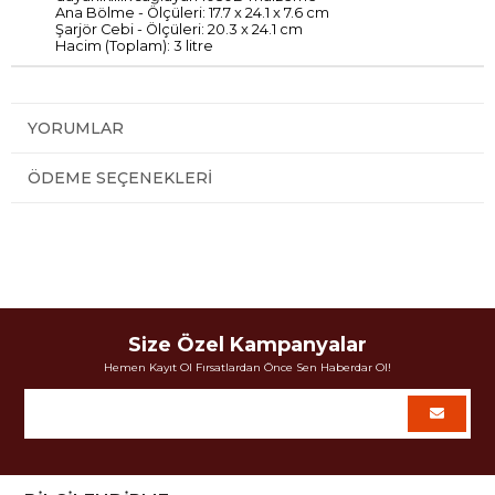
Ana Bölme - Ölçüleri: 17.7 x 24.1 x 7.6 cm
Şarjör Cebi - Ölçüleri: 20.3 x 24.1 cm
Hacim (Toplam): 3 litre
YORUMLAR
ÖDEME SEÇENEKLERI
Size Özel Kampanyalar
Hemen Kayıt Ol Fırsatlardan Önce Sen Haberdar Ol!