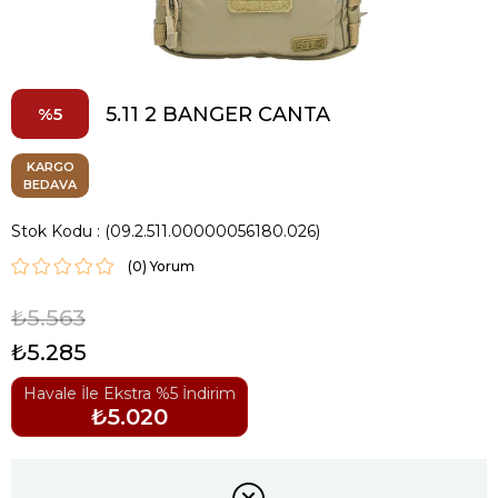
5.11 2 BANGER CANTA
5
KARGO
BEDAVA
Stok Kodu
(09.2.511.00000056180.026)
(0)
₺5.563
₺5.285
Havale İle Ekstra %5 İndirim
₺5.020