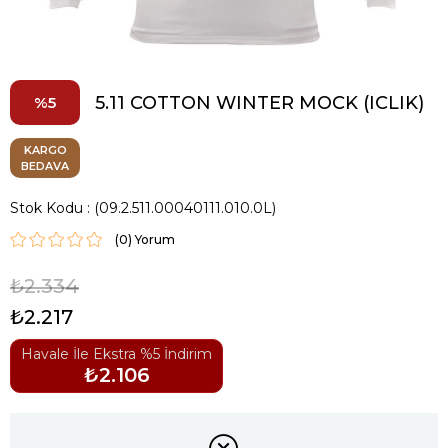
5.11 COTTON WINTER MOCK (ICLIK)
5
KARGO
BEDAVA
Stok Kodu
(09.2.511.00040111.010.0L)
(0)
₺2.334
₺2.217
Havale İle Ekstra %5 İndirim
₺2.106