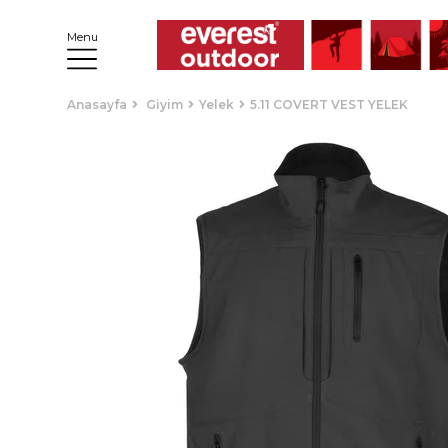
Menu
Anasayfa
Giyim
Yelek
5.11 COVERT VEST YELEK