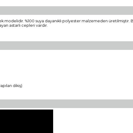
elek modelidir. %100 suya dayanıklı polyester malzemeden üretilmiştir
yan astarlı cepleri vardır.
yapılan dikiş)