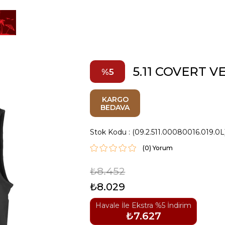
5.11 COVERT V
5
KARGO
BEDAVA
Stok Kodu
(09.2.511.00080016.019.0L
(0)
₺8.452
₺8.029
Havale İle Ekstra %5 İndirim
₺7.627