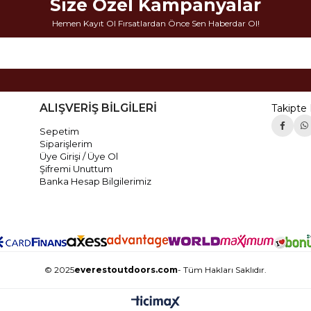
Size Özel Kampanyalar
Hemen Kayıt Ol Fırsatlardan Önce Sen Haberdar Ol!
ALIŞVERİŞ BİLGİLERİ
Takipte 
Sepetim
Siparişlerim
Üye Girişi / Üye Ol
Şifremi Unuttum
Banka Hesap Bilgilerimiz
© 2025
everestoutdoors.com
- Tüm Hakları Saklıdır.