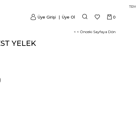
TRY
Üye Girişi
Üye Ol
0
< < Önceki Sayfaya Dön
EST YELEK
)