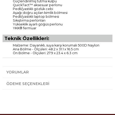
Güçlendirilmiş tutma kulpu
QuickTact™ aksesuar perlonu
Pedli/yastıklı gözlük cebi
Aşağı doğru açılan kimlik bölmesi
Pedli/yastıklı laptop bölmesi
Sıkıştırma perlonları
Yükseklik ayarlı göğüs perlonu
YKK® fermuar
Teknik Özellikleri:
Malzeme: Dayanıklı, suya karşı korumalı 500D Naylon
Ana Bölme - Ölçüleri: 48.2 x 31.1 x 16.5 cm
Ön Bölme - Ölçüleri: 27.9 x 23.4 x 6.3 cm
YORUMLAR
ÖDEME SEÇENEKLERI