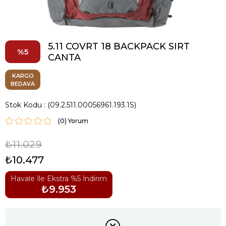
5.11 COVRT 18 BACKPACK SIRT
5
CANTA
KARGO
BEDAVA
Stok Kodu
(09.2.511.00056961.193.1S)
(0)
₺11.029
₺10.477
Havale İle Ekstra %5 İndirim
₺9.953