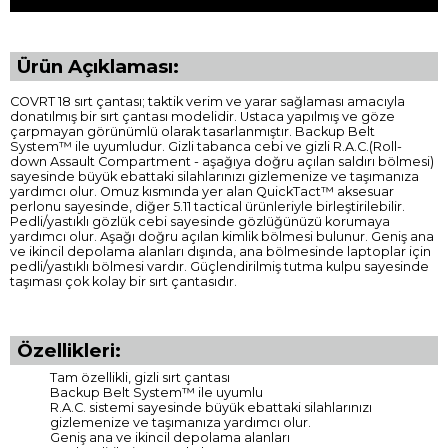
Ürün Açıklaması:
COVRT 18 sırt çantası; taktik verim ve yarar sağlaması amacıyla
donatılmış bir sırt çantası modelidir. Ustaca yapılmış ve göze
çarpmayan görünümlü olarak tasarlanmıştır. Backup Belt
System™ ile uyumludur. Gizli tabanca cebi ve gizli R.A.C.(Roll-
down Assault Compartment - aşağıya doğru açılan saldırı bölmesi)
sayesinde büyük ebattaki silahlarınızı gizlemenize ve taşımanıza
yardımcı olur. Omuz kısmında yer alan QuickTact™ aksesuar
perlonu sayesinde, diğer 5.11 tactical ürünleriyle birleştirilebilir.
Pedli/yastıklı gözlük cebi sayesinde gözlüğünüzü korumaya
yardımcı olur. Aşağı doğru açılan kimlik bölmesi bulunur. Geniş ana
ve ikincil depolama alanları dışında, ana bölmesinde laptoplar için
pedli/yastıklı bölmesi vardır. Güçlendirilmiş tutma kulpu sayesinde
taşıması çok kolay bir sırt çantasıdır.
Özellikleri:
Tam özellikli, gizli sırt çantası
Backup Belt System™ ile uyumlu
R.A.C. sistemi sayesinde büyük ebattaki silahlarınızı
gizlemenize ve taşımanıza yardımcı olur.
Geniş ana ve ikincil depolama alanları