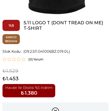
5.11 LOGO T (DONT TREAD ON ME)
5
T-SHIRT
KARGO
BEDAVA
Stok Kodu
(09.2.511.041006BZ.019.0L)
(0)
₺1.529
₺1.453
Havale İle Ekstra %5 İndirim
₺1.380