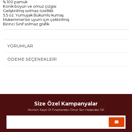
% 100
pamuk
Konik
boyun
ve
omuz
çizgisi
Geliştirilmiş
solmaz
özellikli
5.5
oz
.
Yumuşak
Bükümlü kumaş
Mükemmel bir uyum
için
çektirilmiş
Birinci Sınıf
solmaz
grafik
YORUMLAR
ÖDEME SEÇENEKLERI
Size Özel Kampanyalar
Hemen Kayıt Ol Fırsatlardan Önce Sen Haberdar Ol!