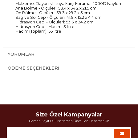
Malzeme: Dayanıklı, suya karşı korumalı 1000D Naylon
Ana Bölme - Ölçüleri: 58.4 x 34.2 x 21.5 cm
Ön Bölme - Ölçüleri: 39.3 x 29.2 x 5 cm
Sağ ve Sol Cep - Ölçüleri: 41.9 x 15.2 x 4.4 cm
Hidrasyon Cebi - Ölçüleri: 53.3 x 34.2 cm
Hidrasyon Cebi - Hacim: 3 litre
Hacim (Toplam): 55 litre
YORUMLAR
ÖDEME SEÇENEKLERI
Size Özel Kampanyalar
Hemen Kayıt Ol Fırsatlardan Önce Sen Haberdar Ol!