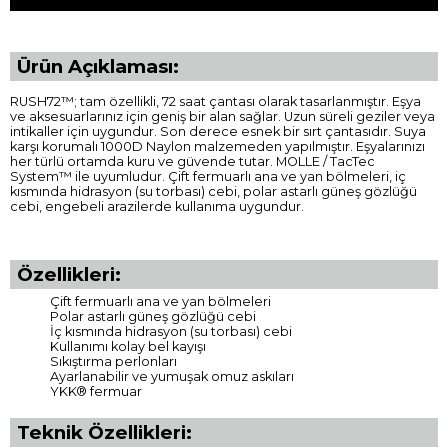
Ürün Açıklaması:
RUSH72™; tam özellikli, 72 saat çantası olarak tasarlanmıştır. Eşya
ve aksesuarlarınız için geniş bir alan sağlar. Uzun süreli geziler veya
intikaller için uygundur. Son derece esnek bir sırt çantasıdır. Suya
karşı korumalı 1000D Naylon malzemeden yapılmıştır. Eşyalarınızı
her türlü ortamda kuru ve güvende tutar. MOLLE / TacTec
System™ ile uyumludur. Çift fermuarlı ana ve yan bölmeleri, iç
kısmında hidrasyon (su torbası) cebi, polar astarlı güneş gözlüğü
cebi, engebeli arazilerde kullanıma uygundur.
Özellikleri:
Çift fermuarlı ana ve yan bölmeleri
Polar astarlı güneş gözlüğü cebi
İç kısmında hidrasyon (su torbası) cebi
Kullanımı kolay bel kayışı
Sıkıştırma perlonları
Ayarlanabilir ve yumuşak omuz askıları
YKK® fermuar
Teknik Özellikleri: