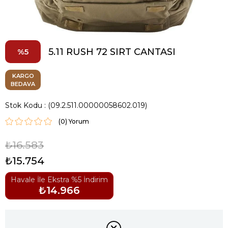
5.11 RUSH 72 SIRT CANTASI
5
KARGO
BEDAVA
Stok Kodu
(09.2.511.00000058602.019)
(0)
₺16.583
₺15.754
Havale İle Ekstra %5 İndirim
₺14.966