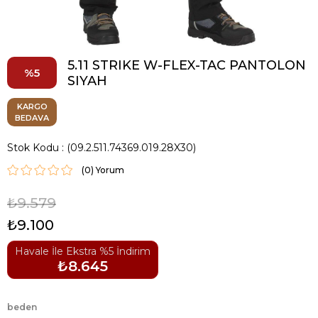
5.11 STRIKE W-FLEX-TAC PANTOLON
5
SIYAH
KARGO
BEDAVA
Stok Kodu
(09.2.511.74369.019.28X30)
(0)
₺9.579
₺9.100
Havale İle Ekstra %5 İndirim
₺8.645
beden