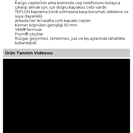
Kargo ceplerinin arka kısmında cep telefonunu kolayca
çıkarıp almak için, içe doğru kapaksız cebi vardır.
TEFLON kaplama (renk solmasına karşı korumalı, lekelere ve
suya dayanıklı)
Arkada her iki tarafta cırtlı kapaklı cepler
Kemer köprüleri genişliği 50 mm
YKK® fermuar
Prym® çıtçıtlar
Rüzgar geçirmez, terletmez, yaz ve kış aylarında rahatlıkla
kullanılabilir.
Ürün Tanıtım Videosu: