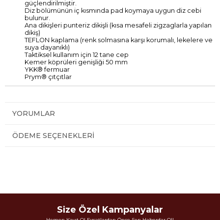
güçlendirilmiştir.
Diz bölümünün iç kısmında pad koymaya uygun diz cebi
bulunur.
Ana dikişleri punteriz dikişli (kısa mesafeli zigzaglarla yapılan
dikiş)
TEFLON kaplama (renk solmasına karşı korumalı, lekelere ve
suya dayanıklı)
Taktiksel kullanım için 12 tane cep
Kemer köprüleri genişliği 50 mm
YKK® fermuar
Prym® çıtçıtlar
YORUMLAR
ÖDEME SEÇENEKLERI
Size Özel Kampanyalar
Hemen Kayıt Ol Fırsatlardan Önce Sen Haberdar Ol!