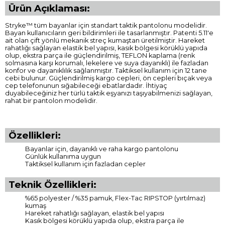
Ürün Açıklaması:
Stryke™ tüm bayanlar için standart taktik pantolonu modelidir.
Bayan kullanıcıların geri bildirimleri ile tasarlanmıştır. Patenti 5.11'e
ait olan çift yönlü mekanik streç kumaştan üretilmiştir. Hareket
rahatlığı sağlayan elastik bel yapısı, kasık bölgesi körüklü yapıda
olup, ekstra parça ile güçlendirilmiş, TEFLON kaplama (renk
solmasına karşı korumalı, lekelere ve suya dayanıklı) ile fazladan
konfor ve dayanıklılık sağlanmıştır. Taktiksel kullanım için 12 tane
cebi bulunur. Güçlendirilmiş kargo cepleri, ön cepleri bıçak veya
cep telefonunun sığabileceği ebatlardadır. İhtiyaç
duyabileceğiniz her türlü taktik eşyanızı taşıyabilmenizi sağlayan,
rahat bir pantolon modelidir.
Özellikleri:
Bayanlar için, dayanıklı ve raha kargo pantolonu
Günlük kullanıma uygun
Taktiksel kullanım için fazladan cepler
Teknik Özellikleri:
%65 polyester / %35 pamuk, Flex-Tac RIPSTOP (yırtılmaz)
kumaş
Hareket rahatlığı sağlayan, elastik bel yapısı
Kasık bölgesi körüklü yapıda olup, ekstra parça ile