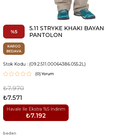
5.11 STRYKE KHAKI BAYAN
5
PANTOLON
KARGO
BEDAVA
Stok Kodu
(09.2.511.00064386.055.2L)
(0)
₺7.970
₺7.571
Havale İle Ekstra %5 İndirim
₺7.192
beden