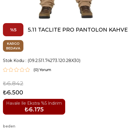
5.11 TACLITE PRO PANTOLON KAHVE
5
KARGO
BEDAVA
Stok Kodu
(09.2.511.74273.120.28X30)
(0)
₺6.842
₺6.500
Havale İle Ekstra %5 İndirim
₺6.175
beden