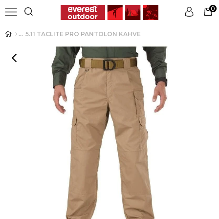
0
5.11 TACLITE PRO PANTOLON KAHVE
Üye Girişi
Üye Ol