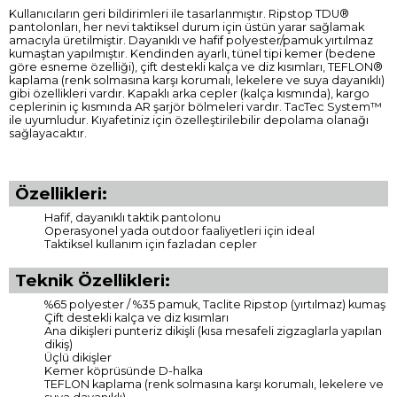
Kullanıcıların geri bildirimleri ile tasarlanmıştır. Ripstop TDU®
pantolonları, her nevi taktiksel durum için üstün yarar sağlamak
amacıyla üretilmiştir. Dayanıklı ve hafif polyester/pamuk yırtılmaz
kumaştan yapılmıştır. Kendinden ayarlı, tünel tipi kemer (bedene
göre esneme özelliği), çift destekli kalça ve diz kısımları, TEFLON®
kaplama (renk solmasına karşı korumalı, lekelere ve suya dayanıklı)
gibi özellikleri vardır. Kapaklı arka cepler (kalça kısmında), kargo
ceplerinin iç kısmında AR şarjör bölmeleri vardır. TacTec System™
ile uyumludur. Kıyafetiniz için özelleştirilebilir depolama olanağı
sağlayacaktır.
Özellikleri:
Hafif, dayanıklı taktik pantolonu
Operasyonel yada outdoor faaliyetleri için ideal
Taktiksel kullanım için fazladan cepler
Teknik Özellikleri:
%65 polyester / %35 pamuk, Taclite Ripstop (yırtılmaz) kumaş
Çift destekli kalça ve diz kısımları
Ana dikişleri punteriz dikişli (kısa mesafeli zigzaglarla yapılan
dikiş)
Üçlü dikişler
Kemer köprüsünde D-halka
TEFLON kaplama (renk solmasına karşı korumalı, lekelere ve