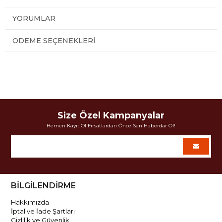
YORUMLAR
ÖDEME SEÇENEKLERI
Size Özel Kampanyalar
Hemen Kayıt Ol Fırsatlardan Önce Sen Haberdar Ol!
BİLGİLENDİRME
Hakkımızda
İptal ve İade Şartları
Gizlilik ve Güvenlik