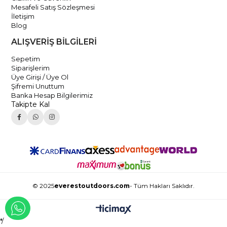
Mesafeli Satış Sözleşmesi
İletişim
Blog
ALIŞVERİŞ BİLGİLERİ
Sepetim
Siparişlerim
Üye Girişi / Üye Ol
Şifremi Unuttum
Banka Hesap Bilgilerimiz
Takipte Kal
© 2025
everestoutdoors.com
- Tüm Hakları Saklıdır.
WHATSAPP İLE İLETİŞİME GEÇ
*/