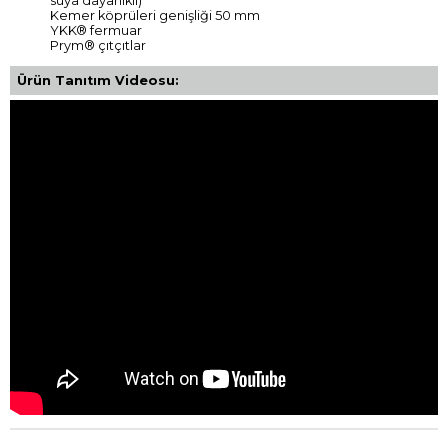
suya dayanıklı)
Kemer köprüleri genişliği 50 mm
YKK® fermuar
Prym® çıtçıtlar
Ürün Tanıtım Videosu: