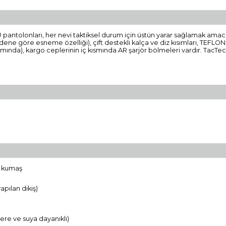
DU® pantolonları, her nevi taktiksel durum için üstün yarar sağlamak amacı
dene göre esneme özelliği), çift destekli kalça ve diz kısımları, TEFL
kısmında), kargo ceplerinin iç kısmında AR şarjör bölmeleri vardır. TacTec
) kumaş
yapılan dikiş)
ere ve suya dayanıklı)