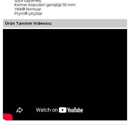
suya dayanıklı)
Kemer köprüleri genişliği 50 mm
YKK® fermuar
Prym® çıtçıtlar
Ürün Tanıtım Videosu: