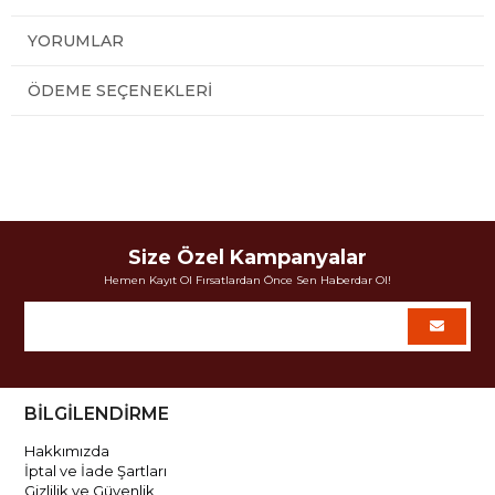
YORUMLAR
ÖDEME SEÇENEKLERI
Size Özel Kampanyalar
Hemen Kayıt Ol Fırsatlardan Önce Sen Haberdar Ol!
BİLGİLENDİRME
Hakkımızda
İptal ve İade Şartları
Gizlilik ve Güvenlik