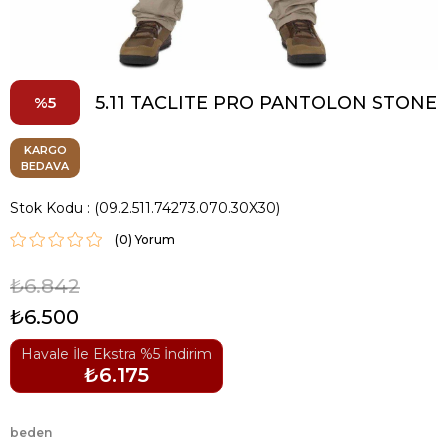
5.11 TACLITE PRO PANTOLON STONE
5
KARGO
BEDAVA
Stok Kodu
(09.2.511.74273.070.30X30)
(0)
₺6.842
₺6.500
Havale İle Ekstra %5 İndirim
₺6.175
beden