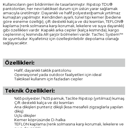
Kullanıcıların geri bildirimleri ile tasarlanmıştır. Ripstop TDU®
pantolonları, her nevi taktiksel durum için üstün yarar sağlamak
amacıyla üretilmiştir. Dayanıklı ve hafif polyester/pamuk yırtılmaz
kumaştan yapılmıştır. Kendinden ayarlı, tünel tipi kemer (bedene
göre esneme özelliği), çift destekli kalça ve diz kısımları, TEFLON®
kaplama (renk solmasına karşı korumalı, lekelere ve suya dayanıklı)
gibi özellikleri vardır. Kapaklı arka cepler (kalça kısmında), kargo
ceplerinin iç kısmında AR şarjör bölmeleri vardır. TacTec System™
ile uyumludur. Kıyafetiniz için özelleştirilebilir depolama olanağı
sağlayacaktır.
Özellikleri:
Hafif, dayanıklı taktik pantolonu
Operasyonel yada outdoor faaliyetleri için ideal
Taktiksel kullanım için fazladan cepler
Teknik Özellikleri:
%65 polyester / %35 pamuk, Taclite Ripstop (yırtılmaz) kumaş
Çift destekli kalça ve diz kısımları
Ana dikişleri punteriz dikişli (kısa mesafeli zigzaglarla yapılan
dikiş)
Üçlü dikişler
Kemer köprüsünde D-halka
TEFLON kaplama (renk solmasına karşı korumalı, lekelere ve