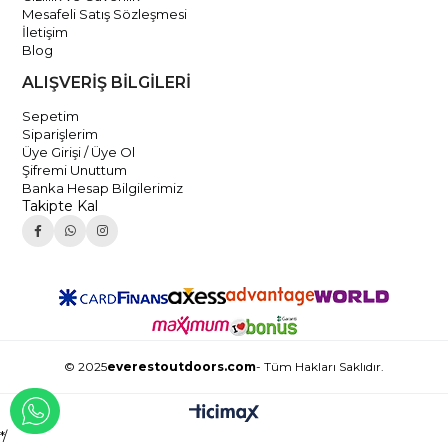
Mesafeli Satış Sözleşmesi
İletişim
Blog
ALIŞVERİŞ BİLGİLERİ
Sepetim
Siparişlerim
Üye Girişi / Üye Ol
Şifremi Unuttum
Banka Hesap Bilgilerimiz
Takipte Kal
© 2025
everestoutdoors.com
- Tüm Hakları Saklıdır.
WHATSAPP İLE İLETİŞİME GEÇ
*/