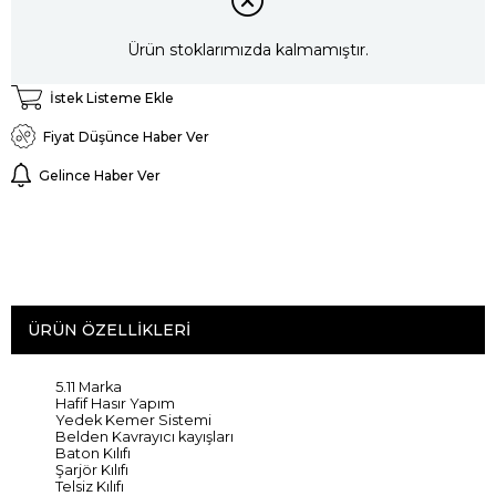
Ürün stoklarımızda kalmamıştır.
İstek Listeme Ekle
Fiyat Düşünce Haber Ver
Gelince Haber Ver
ÜRÜN ÖZELLIKLERI
5.11 Marka
Hafif
Hasır
Yapım
Yedek
Kemer
Sistemi
Belden
Kavrayıcı
kayışları
Baton
Kılıfı
Şarjör
Kılıfı
Telsiz
Kılıfı