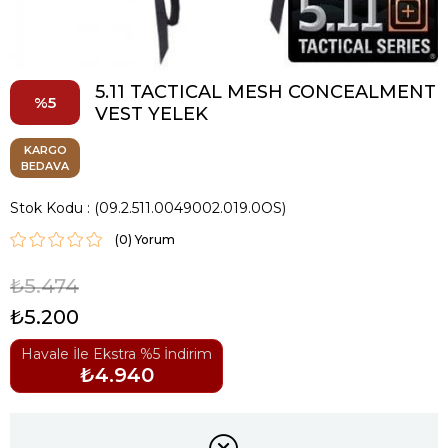
5.11 TACTICAL MESH CONCEALMENT
5
VEST YELEK
KARGO
BEDAVA
Stok Kodu
(09.2.511.0049002.019.0OS)
(0)
₺5.474
₺5.200
Havale İle Ekstra %5 İndirim
₺4.940