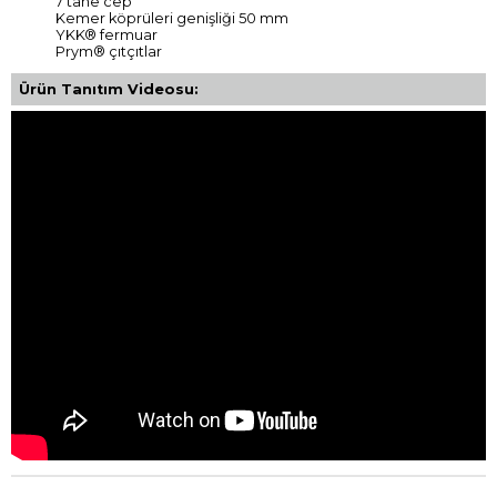
7 tane cep
Kemer köprüleri genişliği 50 mm
YKK® fermuar
Prym® çıtçıtlar
Ürün Tanıtım Videosu: