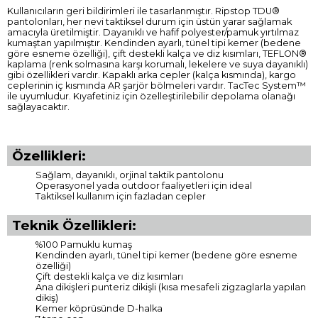
Kullanıcıların geri bildirimleri ile tasarlanmıştır. Ripstop TDU®
pantolonları, her nevi taktiksel durum için üstün yarar sağlamak
amacıyla üretilmiştir. Dayanıklı ve hafif polyester/pamuk yırtılmaz
kumaştan yapılmıştır. Kendinden ayarlı, tünel tipi kemer (bedene
göre esneme özelliği), çift destekli kalça ve diz kısımları, TEFLON®
kaplama (renk solmasına karşı korumalı, lekelere ve suya dayanıklı)
gibi özellikleri vardır. Kapaklı arka cepler (kalça kısmında), kargo
ceplerinin iç kısmında AR şarjör bölmeleri vardır. TacTec System™
ile uyumludur. Kıyafetiniz için özelleştirilebilir depolama olanağı
sağlayacaktır.
Özellikleri:
Sağlam, dayanıklı, orjinal taktik pantolonu
Operasyonel yada outdoor faaliyetleri için ideal
Taktiksel kullanım için fazladan cepler
Teknik Özellikleri:
%100 Pamuklu kumaş
Kendinden ayarlı, tünel tipi kemer (bedene göre esneme
özelliği)
Çift destekli kalça ve diz kısımları
Ana dikişleri punteriz dikişli (kısa mesafeli zigzaglarla yapılan
dikiş)
Kemer köprüsünde D-halka