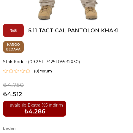
5.11 TACTICAL PANTOLON KHAKI
5
KARGO
BEDAVA
Stok Kodu
(09.2.511.74251.055.32X30)
(0)
₺4.750
₺4.512
Havale İle Ekstra %5 İndirim
₺4.286
beden