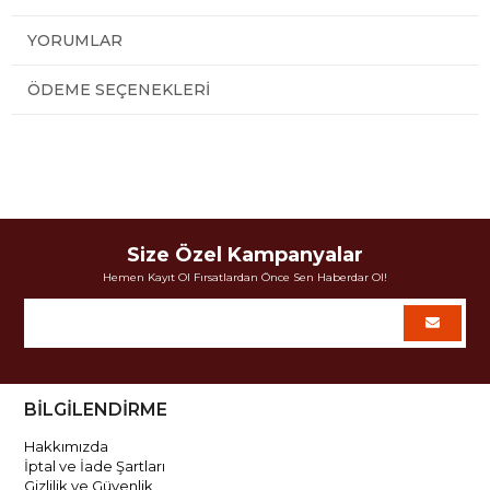
YORUMLAR
ÖDEME SEÇENEKLERI
Size Özel Kampanyalar
Hemen Kayıt Ol Fırsatlardan Önce Sen Haberdar Ol!
BİLGİLENDİRME
Hakkımızda
İptal ve İade Şartları
Gizlilik ve Güvenlik