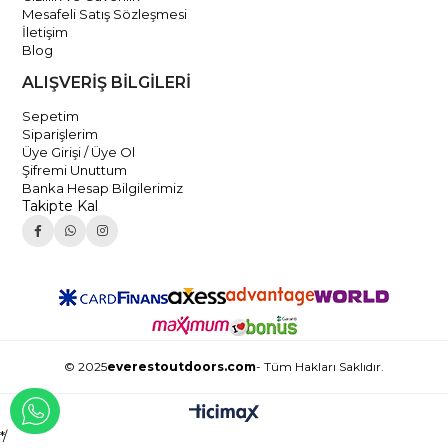
Mesafeli Satış Sözleşmesi
İletişim
Blog
ALIŞVERİŞ BİLGİLERİ
Sepetim
Siparişlerim
Üye Girişi / Üye Ol
Şifremi Unuttum
Banka Hesap Bilgilerimiz
Takipte Kal
© 2025
everestoutdoors.com
- Tüm Hakları Saklıdır.
WHATSAPP İLE İLETİŞİME GEÇ
*/