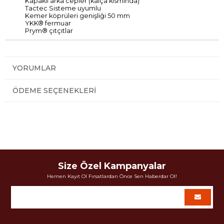
Kapaklı arka cepler (kalça kısmında)
Tactec Sisteme uyumlu
Kemer köprüleri genişliği 50 mm
YKK® fermuar
Prym® çıtçıtlar
YORUMLAR
ÖDEME SEÇENEKLERI
Size Özel Kampanyalar
Hemen Kayıt Ol Fırsatlardan Önce Sen Haberdar Ol!