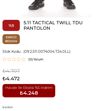
5.11 TACTICAL TWILL TDU
5
PANTOLON
KARGO
BEDAVA
Stok Kodu
(09.2.511.0074004.724.0LL)
(0)
₺4.707
₺4.472
Havale İle Ekstra %5 İndirim
₺4.248
beden