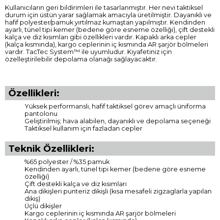
Kullanıcıların geri bildirimleri ile tasarlanmıştır. Her nevi taktiksel
durum için üstün yarar sağlamak amacıyla üretilmiştir. Dayanıklı ve
hafif polyester/pamuk yırtılmaz kumaştan yapılmıştır. Kendinden
ayarlı, tünel tipi kemer (bedene göre esneme özelliği), çift destekli
kalça ve diz kısımları gibi özellikleri vardır. Kapaklı arka cepler
(kalça kısmında), kargo ceplerinin iç kısmında AR şarjör bölmeleri
vardır. TacTec System™ ile uyumludur. Kıyafetiniz için
özelleştirilebilir depolama olanağı sağlayacaktır.
Özellikleri:
Yüksek performanslı, hafif taktiksel görev amaçlı üniforma
pantolonu
Geliştirilmiş; hava alabilen, dayanıklı ve depolama seçeneği
Taktiksel kullanım için fazladan cepler
Teknik Özellikleri:
%65 polyester / %35 pamuk
Kendinden ayarlı, tünel tipi kemer (bedene göre esneme
özelliği)
Çift destekli kalça ve diz kısımları
Ana dikişleri punteriz dikişli (kısa mesafeli zigzaglarla yapılan
dikiş)
Üçlü dikişler
Kargo ceplerinin iç kısmında AR şarjör bölmeleri