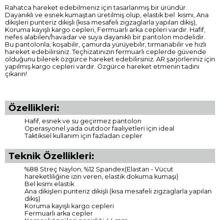
Rahatca hareket edebilmeniz için tasarlanmış bir üründür.
Dayanıklı ve esnek kumaştan üretilmiş olup, elastik bel kısmı, Ana
dikişleri punteriz dikişli (kısa mesafeli zigzaglarla yapılan dikiş),
Koruma kayışlı kargo cepleri, Fermuarlı arka cepleri vardır. Hafif,
nefes alabilen/havadar ve suya dayanıklı bir pantolon modelidir.
Bu pantolonla; koşabilir, çamurda yürüyebilir, tırmanabilir ve hızlı
hareket edebilirsiniz. Teçhizatınızın fermuarlı ceplerde güvende
olduğunu bilerek özgürce hareket edebilirsiniz. AR şarjörleriniz için
yapılmış kargo cepleri vardır. Özgürce hareket etmenin tadını
çıkarın!
Özellikleri:
Hafif, esnek ve su geçirmez pantolon
Operasyonel yada outdoor faaliyetleri için ideal
Taktiksel kullanım için fazladan cepler
Teknik Özellikleri:
%88 Streç Naylon, %12 Spandex(Elastan - Vücut
hareketliliğine izin veren, elastik dokuma kumaşı)
Bel kısmı elastik
Ana dikişleri punteriz dikişli (kısa mesafeli zigzaglarla yapılan
dikiş)
Koruma kayışlı kargo cepleri
Fermuarlı arka cepler