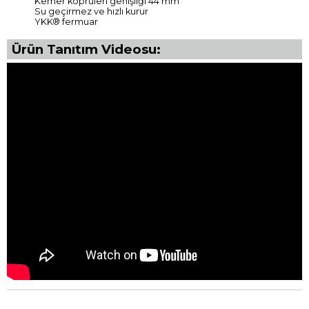
Kemer köprüleri genişliği 44 mm
Su geçirmez ve hızlı kurur
YKK® fermuar
Ürün Tanıtım Videosu: