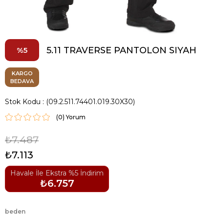
5.11 TRAVERSE PANTOLON SIYAH
5
KARGO
BEDAVA
Stok Kodu
(09.2.511.74401.019.30X30)
(0)
₺7.487
₺7.113
Havale İle Ekstra %5 İndirim
₺6.757
beden