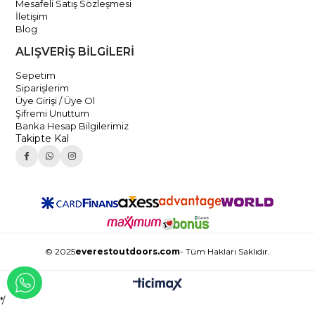
Mesafeli Satış Sözleşmesi
İletişim
Blog
ALIŞVERİŞ BİLGİLERİ
Sepetim
Siparişlerim
Üye Girişi / Üye Ol
Şifremi Unuttum
Banka Hesap Bilgilerimiz
Takipte Kal
© 2025
everestoutdoors.com
- Tüm Hakları Saklıdır.
WHATSAPP İLE İLETİŞİME GEÇ
*/