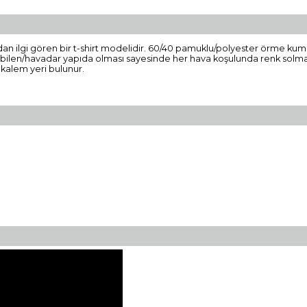
dan ilgi gören bir t-shirt modelidir. 60/40 pamuklu/polyester örme kuma
alabilen/havadar yapıda olması sayesinde her hava koşulunda renk solmasına
 kalem yeri bulunur.