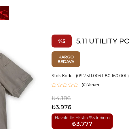
5.11 UTILITY 
5
KARGO
BEDAVA
Stok Kodu
(09.2.511.0041180.160.00L)
(0)
₺4.186
₺3.976
Havale İle Ekstra %5 İndirim
₺3.777