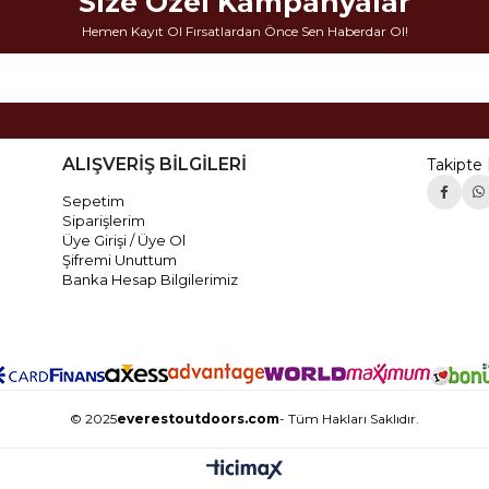
Size Özel Kampanyalar
Hemen Kayıt Ol Fırsatlardan Önce Sen Haberdar Ol!
ALIŞVERİŞ BİLGİLERİ
Takipte 
Sepetim
Siparişlerim
Üye Girişi / Üye Ol
Şifremi Unuttum
Banka Hesap Bilgilerimiz
© 2025
everestoutdoors.com
- Tüm Hakları Saklıdır.