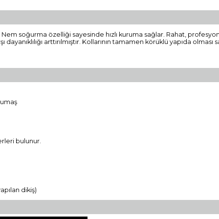
 Nem soğurma özelliği sayesinde hızlı kuruma sağlar. Rahat, profesyone
rşı dayanıklılığı arttırılmıştır. Kollarının tamamen körüklü yapıda olma
 kumaş
rleri bulunur.
yapılan dikiş)