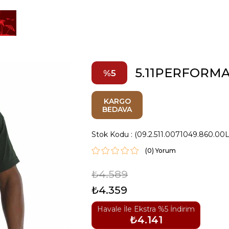
5.11PERFORMA
5
KARGO
BEDAVA
Stok Kodu
(09.2.511.0071049.860.00L
(0)
₺4.589
₺4.359
Havale İle Ekstra %5 İndirim
₺4.141