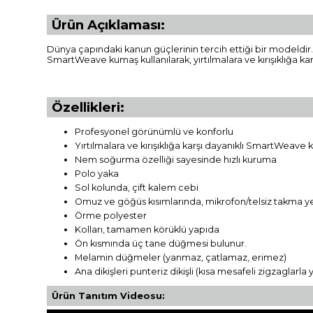
Ürün Açıklaması:
Dünya çapındaki kanun güçlerinin tercih ettiği bir modeldir.
SmartWeave kumaş kullanılarak, yırtılmalara ve kırışıklığa ka
Özellikleri:
Profesyonel görünümlü ve konforlu
Yırtılmalara ve kırışıklığa karşı dayanıklı SmartWeave
Nem soğurma özelliği sayesinde hızlı kuruma
Polo yaka
Sol kolunda, çift kalem cebi
Omuz ve göğüs kısımlarında, mikrofon/telsiz takma ye
Örme polyester
Kolları, tamamen körüklü yapıda
Ön kısmında üç tane düğmesi bulunur.
Melamin düğmeler (yanmaz, çatlamaz, erimez)
Ana dikişleri punteriz dikişli (kısa mesafeli zigzaglarla 
Ürün Tanıtım Videosu: