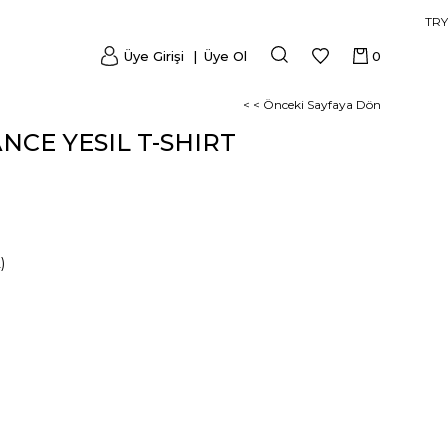
TRY
Üye Girişi
Üye Ol
0
< < Önceki Sayfaya Dön
NCE YESIL T-SHIRT
)