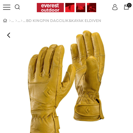
0
BD KINGPIN DAGCILIK&KAYAK ELDIVEN
Üye Girişi
Üye Ol