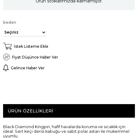
Ürün stoklarımızda kalmamıştır.
beden
İstek Listeme Ekle
Fiyat Düşünce Haber Ver
Gelince Haber Ver
ÜRÜN ÖZELLIKLERI
Black Diamond
Kingpin,
hafif
havalarda
koruma ve
sıcaklık
için
ideal.
Sert
keçi derisi
kabuğu
ve
sabit
polar
astarı
ile mükemmel
uyumlu.