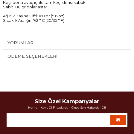
Keçi
derisi
avuç içi
i
le tam
keçi derisi
kabuk
Sabit
100
gr
polar
astar
Ağırlık
Başına
Çifti
:
160
gr (
5.6
oz)
Sıcaklık Aralığı
:
-7/2
° C
(
20/35
° F)
YORUMLAR
ÖDEME SEÇENEKLERI
Size Özel Kampanyalar
Hemen Kayıt Ol Fırsatlardan Önce Sen Haberdar Ol!