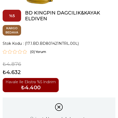
BD KINGPIN DAGCILIK&KAYAK
5
ELDIVEN
KARGO
BEDAVA
Stok Kodu
(17.1.BD.BD801421NTRL.00L)
(0)
₺4.876
₺4.632
Havale İle Ekstra %5 İndirim
₺4.400