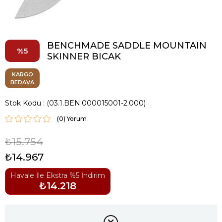
BENCHMADE SADDLE MOUNTAIN
5
SKINNER BICAK
KARGO
BEDAVA
Stok Kodu
(03.1.BEN.000015001-2.000)
(0)
₺15.754
₺14.967
Havale İle Ekstra %5 İndirim
₺14.218