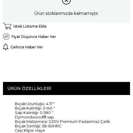
Ürün stoklarımızda kalmamıştır.
İstek Listeme Ekle
Fiyat Düşünce Haber Ver
Gelince Haber Ver
ÜRÜN ÖZELLIKLERI
Bıçak Uzunluğu: 4.17 "
Bıçak Kalınlığı: 0.140 "
Sap Kalınlığı: 0.580 "
Dymondwood® sap
Bıçak Malzemesi: S30V Premium Paslanmaz Çelik
Bıçak Sertliği: 58-60HRC
Cep Klipsi: Hayır