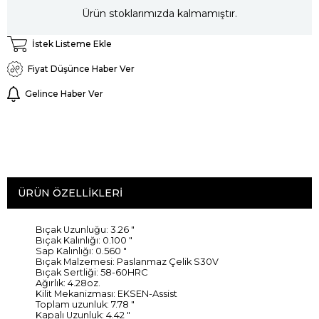
Ürün stoklarımızda kalmamıştır.
İstek Listeme Ekle
Fiyat Düşünce Haber Ver
Gelince Haber Ver
ÜRÜN ÖZELLIKLERI
Bıçak Uzunluğu: 3.26 "
Bıçak Kalınlığı: 0.100 "
Sap Kalınlığı: 0.560 "
Bıçak Malzemesi: Paslanmaz Çelik S30V
Bıçak Sertliği: 58-60HRC
Ağırlık: 4.28oz.
Kilit Mekanizması: EKSEN-Assist
Toplam uzunluk: 7.78 "
Kapalı Uzunluk: 4.42 "