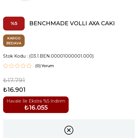
BENCHMADE VOLLI AXA CAKI
5
KARGO
BEDAVA
Stok Kodu
(03.1.BEN.00001000001.000)
(0)
₺17.791
₺16.901
Havale İle Ekstra %5 İndirim
₺16.055