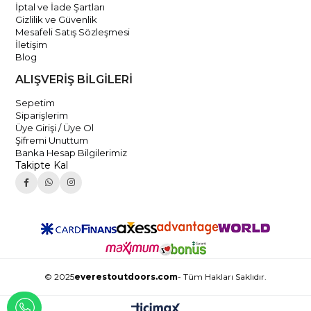
İptal ve İade Şartları
Gizlilik ve Güvenlik
Mesafeli Satış Sözleşmesi
İletişim
Blog
ALIŞVERİŞ BİLGİLERİ
Sepetim
Siparişlerim
Üye Girişi / Üye Ol
Şifremi Unuttum
Banka Hesap Bilgilerimiz
Takipte Kal
© 2025
everestoutdoors.com
- Tüm Hakları Saklıdır.
WHATSAPP İLE İLETİŞİME GEÇ