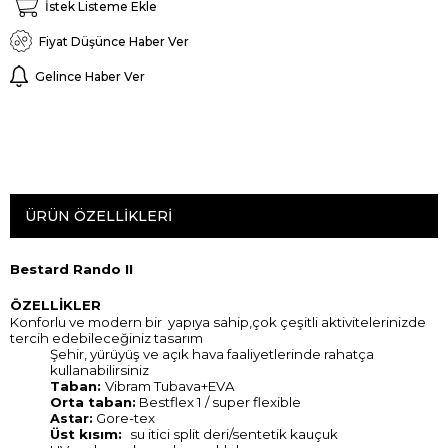
İstek Listeme Ekle
Fiyat Düşünce Haber Ver
Gelince Haber Ver
ÜRÜN ÖZELLIKLERI
Bestard Rando II
ÖZELLİKLER
Konforlu ve modern bir yapıya sahip,çok çeşitli aktivitelerinizde
tercih edebileceğiniz tasarım
Şehir, yürüyüş ve açık hava faaliyetlerinde rahatça
kullanabilirsiniz
Taban:
Vibram Tubava+EVA
Orta taban:
Bestflex 1 / super flexible
Gore-tex
Astar:
Üst kısım:
su itici
split deri/sentetik kauçuk