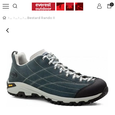
0
Bestard Rando II
Üye Girişi
Üye Ol