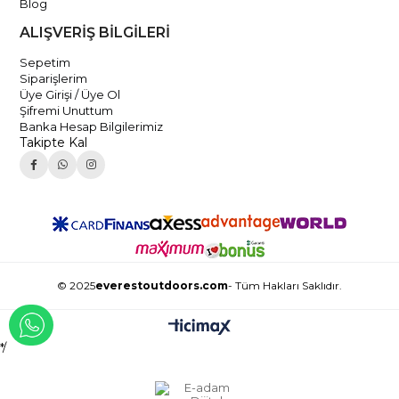
Blog
ALIŞVERİŞ BİLGİLERİ
Sepetim
Siparişlerim
Üye Girişi / Üye Ol
Şifremi Unuttum
Banka Hesap Bilgilerimiz
Takipte Kal
© 2025
everestoutdoors.com
- Tüm Hakları Saklıdır.
WHATSAPP İLE İLETİŞİME GEÇ
*/