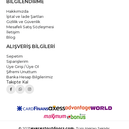
BİLGİLENDİRME
Hakkımızda
İptal ve İade Şartları
Gizlilik ve Güvenlik
Mesafeli Satış Sözleşmesi
İletişim
Blog
ALIŞVERİŞ BİLGİLERİ
Sepetim
Siparişlerim
Üye Girişi / Üye Ol
Şifremi Unuttum
Banka Hesap Bilgilerimiz
Takipte Kal
© 2025
everestoutdoors.com
- Tüm Hakları Saklıdır.