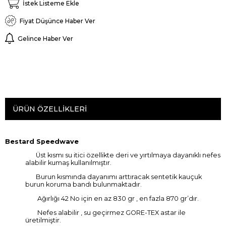
İstek Listeme Ekle
Fiyat Düşünce Haber Ver
Gelince Haber Ver
ÜRÜN ÖZELLIKLERI
Bestard Speedwave
Üst kısmı su itici özellikte deri ve yırtılmaya dayanıklı nefes
alabilir kumaş kullanılmıştır.
Burun kısmında dayanımı arttıracak sentetik kauçuk
burun koruma bandı bulunmaktadır.
Ağırlığı 42 No için en az 830 gr , en fazla 870 gr’dır.
Nefes alabilir , su geçirmez GORE-TEX astar ile
üretilmiştir.