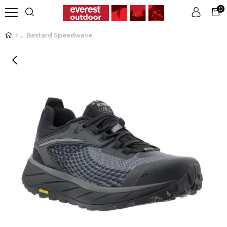
0
Bestard Speedwave
Üye Girişi
Üye Ol