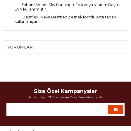
Taban Vibram Sky Running + EVA veya Vibram Bayu +
EVA kullanılmıştır.
Bestflex 1 veya Bestflex 2 esnek formlu orta taban
kullanılmıştır
YORUMLAR
Size Özel Kampanyalar
Hemen Kayıt Ol Fırsatlardan Önce Sen Haberdar Ol!